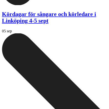
Kördagar för sångare och körledare i
Linköping 4-5 sept
05 sep