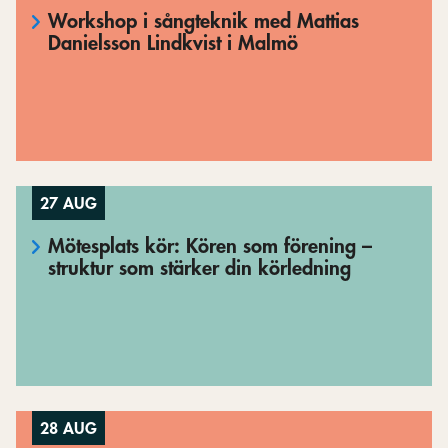
Workshop i sångteknik med Mattias
Danielsson Lindkvist i Malmö
27 AUG
Mötesplats kör: Kören som förening –
struktur som stärker din körledning
28 AUG