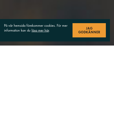
På vår hemsida förekommer cookies. För mer
JAG
information kan du
läsa mer här
.
GODKÄNNER