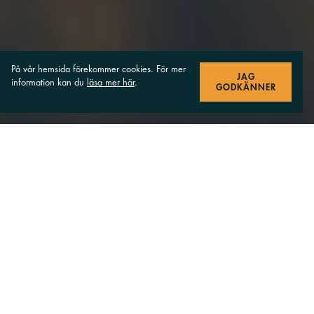
På vår hemsida förekommer cookies. För mer
JAG
information kan du
läsa mer här
.
GODKÄNNER