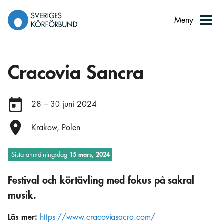
Gå
till
Meny
innehåll
Cracovia Sancra
Datum:
28 – 30 juni 2024
Plats:
Krakow, Polen
Sista anmälningsdag
15 mars, 2024
Festival och körtävling med fokus på sakral
musik.
Läs mer:
https://www.cracoviasacra.com/