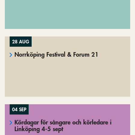
28 AUG
Norrköping Festival & Forum 21
04 SEP
Kördagar för sångare och körledare i
Linköping 4-5 sept