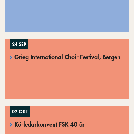
24 SEP
Grieg International Choir Festival, Bergen
02 OKT
Körledarkonvent FSK 40 år