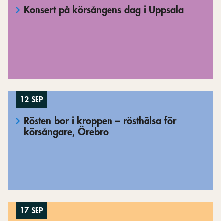
Konsert på körsångens dag i Uppsala
12 SEP
Rösten bor i kroppen – rösthälsa för
körsångare, Örebro
17 SEP