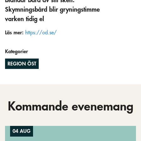
bländar bara av sitt sken.
Skymningsbård blir gryningstimme
varken tidig el
Läs mer:
https://od.se/
Kategorier
REGION ÖST
Kommande evenemang
04 AUG