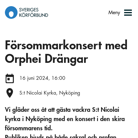
Gå
till
Meny
innehåll
Försommarkonsert med
Orphei Drängar
Datum:
16 juni 2024, 16:00
Plats:
S:t Nicolai Kyrka, Nyköping
Vi gläder oss åt att gästa vackra S:t Nicolai
kyrka i Nyköping med en konsert i den skira
försommarens tid.
Publiken bjuds på både sakral och profan