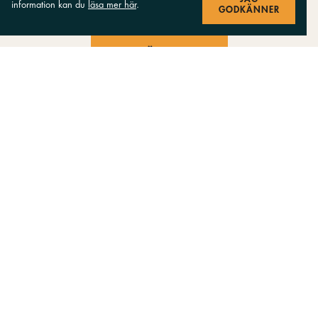
information kan du
läsa mer här
.
GODKÄNNER
FLER TRÄFFAR (212)