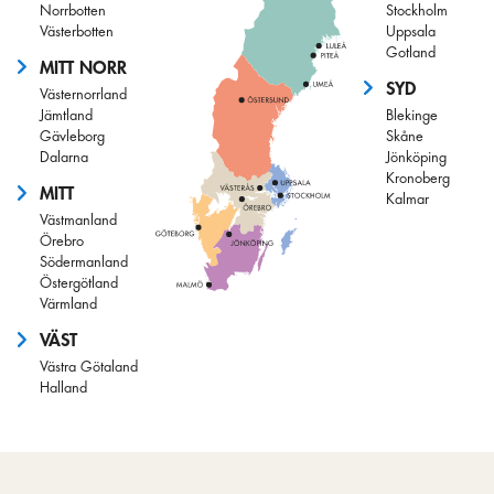
Norrbotten
Stockholm
Västerbotten
Uppsala
Gotland
MITT NORR
SYD
Västernorrland
Jämtland
Blekinge
Gävleborg
Skåne
Dalarna
Jönköping
Kronoberg
MITT
Kalmar
Västmanland
Örebro
Södermanland
Östergötland
Värmland
VÄST
Västra Götaland
Halland