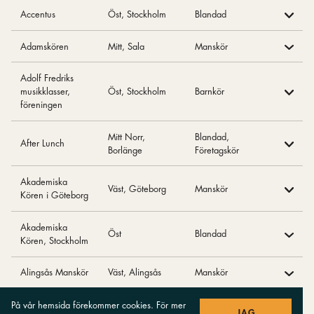
Accentus
Öst, Stockholm
Blandad
Adamskören
Mitt, Sala
Manskör
Adolf Fredriks
musikklasser,
Öst, Stockholm
Barnkör
föreningen
Mitt Norr,
Blandad,
After Lunch
Borlänge
Företagskör
Akademiska
Väst, Göteborg
Manskör
Kören i Göteborg
Akademiska
Öst
Blandad
Kören, Stockholm
Alingsås Manskör
Väst, Alingsås
Manskör
Allmänna Sången
Öst, Uppsala
Blandad
På vår hemsida förekommer cookies. För mer
JAG