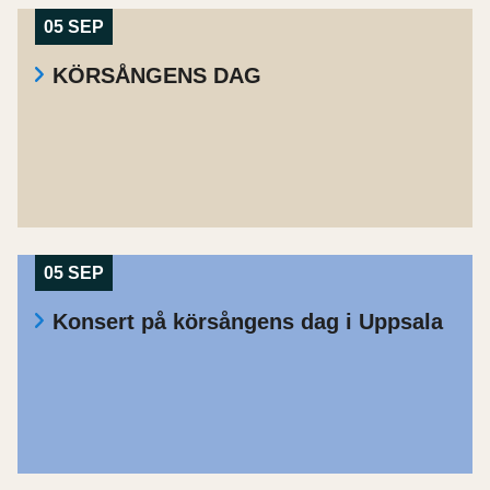
05 SEP
KÖRSÅNGENS DAG
05 SEP
Konsert på körsångens dag i Uppsala