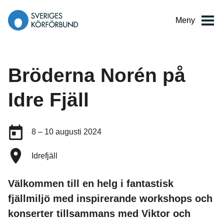
Gå
till
Meny
innehåll
Bröderna Norén på
Idre Fjäll
Datum:
8 – 10 augusti 2024
Plats:
Idrefjäll
Välkommen till en helg i fantastisk
fjällmiljö med inspirerande workshops och
konserter tillsammans med Viktor och