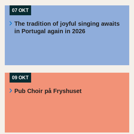
07 OKT
The tradition of joyful singing awaits
in Portugal again in 2026
09 OKT
Pub Choir på Fryshuset