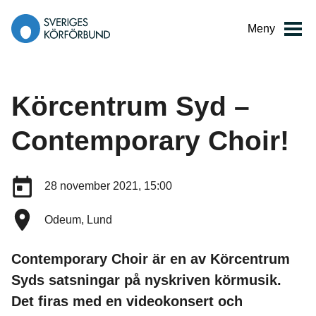
Gå
till
Meny
innehåll
Körcentrum Syd –
Contemporary Choir!
Datum:
28 november 2021, 15:00
Plats:
Odeum, Lund
Contemporary Choir är en av Körcentrum
Syds satsningar på nyskriven körmusik.
Det firas med en videokonsert och