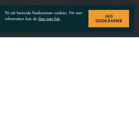
På vår hemsida förekommer cookies. För mer
JAG
information kan du
läsa mer här
.
GODKÄNNER