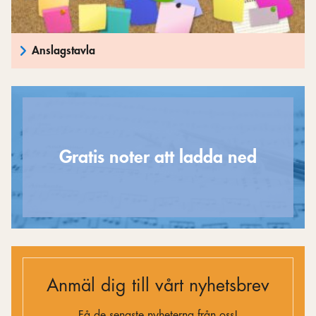
Anslagstavla
Gratis noter att ladda ned
Anmäl dig till vårt nyhetsbrev
Få de senaste nyheterna från oss!