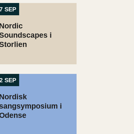
7 SEP
Nordic
Soundscapes i
Storlien
2 SEP
Nordisk
sangsymposium i
Odense