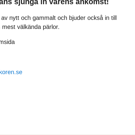
mans sjunga in vårens ankomst!
av nytt och gammalt och bjuder också in till
 mest välkända pärlor.
emsida
skoren.se