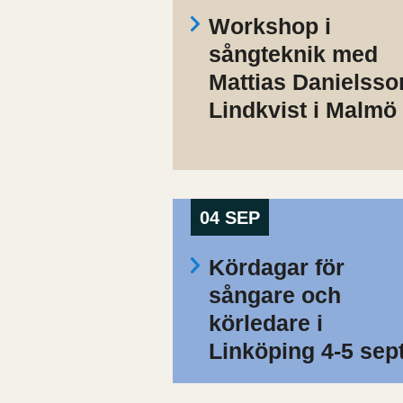
Workshop i
sångteknik med
Mattias Danielsso
Lindkvist i Malmö
04 SEP
Kördagar för
sångare och
körledare i
Linköping 4-5 sep