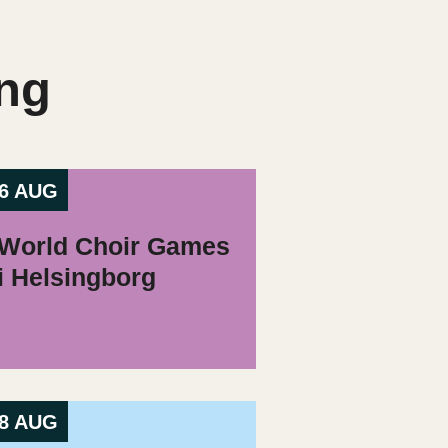
ng
6 AUG
World Choir Games
i Helsingborg
8 AUG