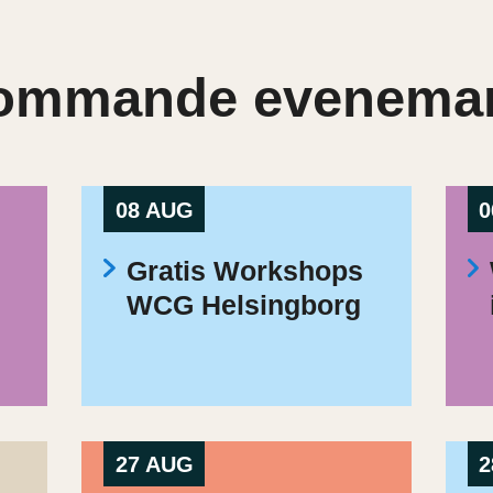
ommande evenema
08 AUG
0
Gratis Workshops
WCG Helsingborg
27 AUG
2