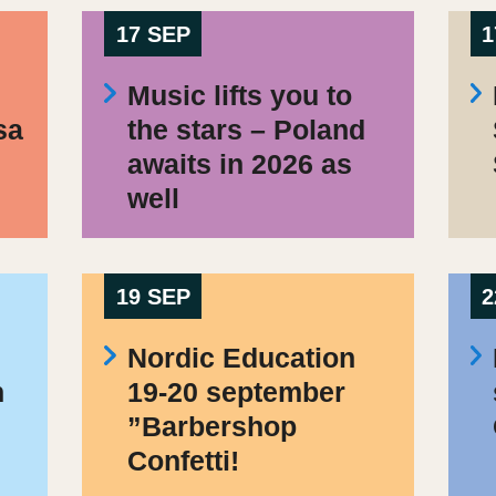
17 SEP
1
Music lifts you to
sa
the stars – Poland
awaits in 2026 as
well
19 SEP
2
Nordic Education
h
19-20 september
”Barbershop
Confetti!