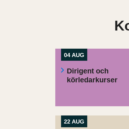
K
04 AUG
Dirigent och
körledarkurser
22 AUG