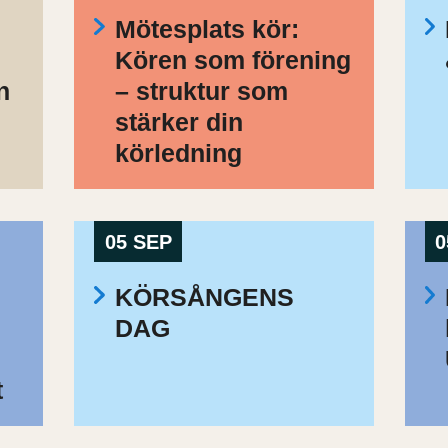
Mötesplats kör:
Kören som förening
n
– struktur som
stärker din
körledning
05 SEP
0
KÖRSÅNGENS
DAG
t