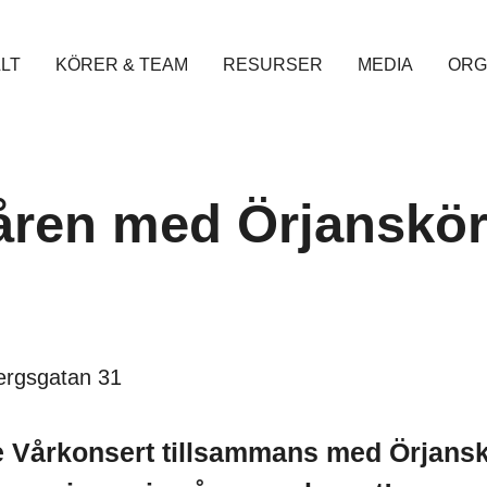
LT
KÖRER & TEAM
RESURSER
MEDIA
ORG
åren med Örjanskö
ergsgatan 31
e Vårkonsert tillsammans med Örjans