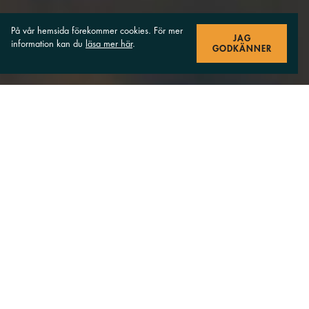
På vår hemsida förekommer cookies. För mer
JAG
information kan du
läsa mer här
.
GODKÄNNER