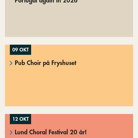
Portugal again in 2026
09 OKT
Pub Choir på Fryshuset
12 OKT
Lund Choral Festival 20 år!