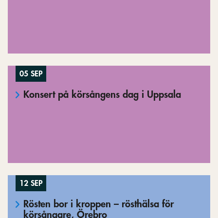
05 SEP
Konsert på körsångens dag i Uppsala
12 SEP
Rösten bor i kroppen – rösthälsa för
körsångare, Örebro