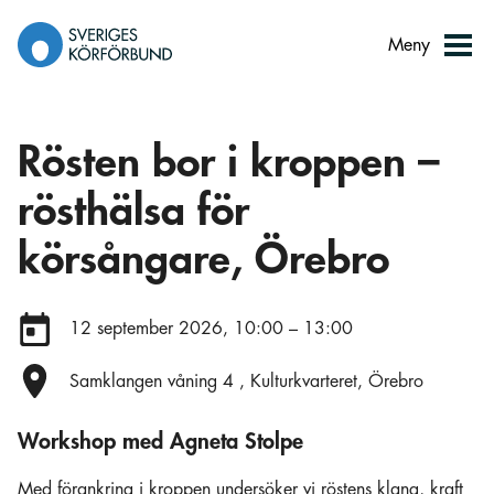
Gå
till
Meny
innehåll
Rösten bor i kroppen –
rösthälsa för
körsångare, Örebro
Datum:
12 september 2026, 10:00 – 13:00
Plats:
Samklangen våning 4 , Kulturkvarteret, Örebro
Workshop med Agneta Stolpe
Med förankring i kroppen undersöker vi röstens klang, kraft