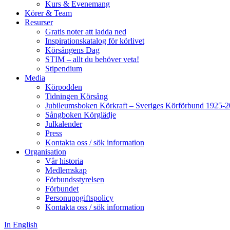
Kurs & Evenemang
Körer & Team
Resurser
Gratis noter att ladda ned
Inspirationskatalog för körlivet
Körsångens Dag
STIM – allt du behöver veta!
Stipendium
Media
Körpodden
Tidningen Körsång
Jubileumsboken Körkraft – Sveriges Körförbund 1925-
Sångboken Körglädje
Julkalender
Press
Kontakta oss / sök information
Organisation
Vår historia
Medlemskap
Förbundsstyrelsen
Förbundet
Personuppgiftspolicy
Kontakta oss / sök information
In English