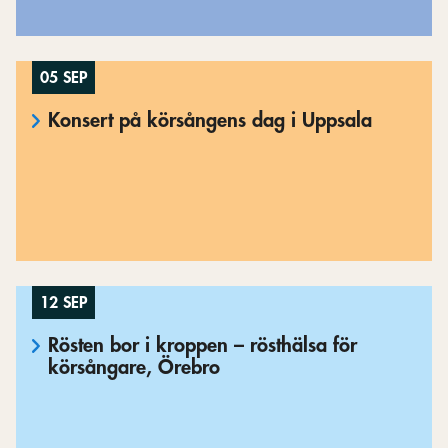
05 SEP
Konsert på körsångens dag i Uppsala
12 SEP
Rösten bor i kroppen – rösthälsa för
körsångare, Örebro