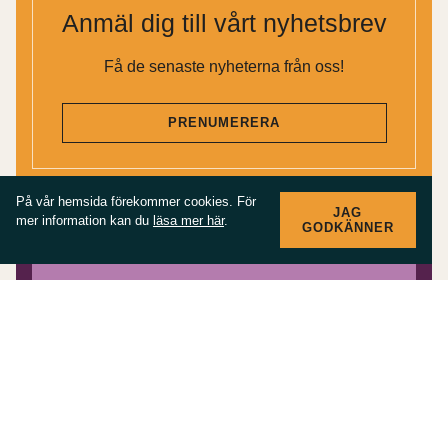
Anmäl dig till vårt nyhetsbrev
Få de senaste nyheterna från oss!
PRENUMERERA
På vår hemsida förekommer cookies. För
JAG
mer information kan du
läsa mer här
.
GODKÄNNER
Inspirationskatalog för
körlivet