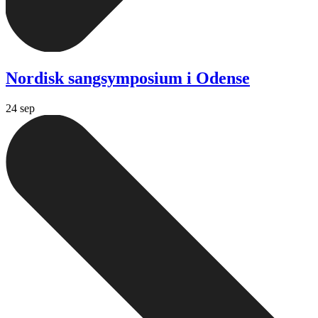
Nordisk sangsymposium i Odense
24 sep