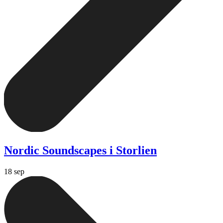
Nordic Soundscapes i Storlien
18 sep