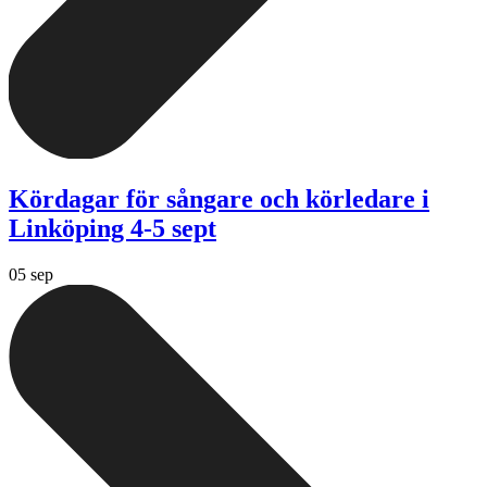
Kördagar för sångare och körledare i
Linköping 4-5 sept
05 sep