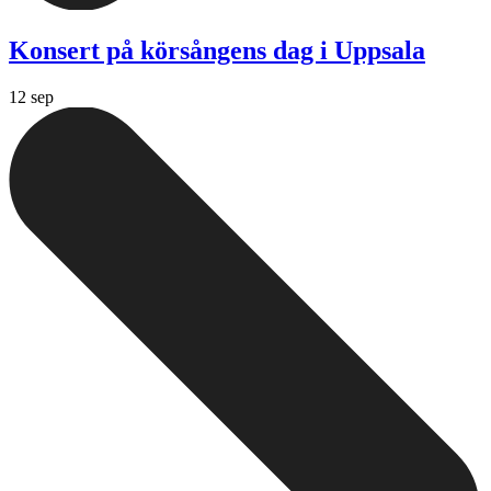
Konsert på körsångens dag i Uppsala
12 sep