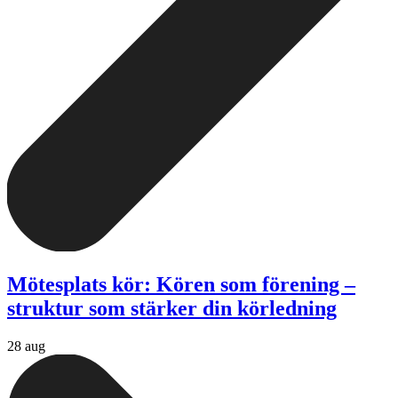
Mötesplats kör: Kören som förening –
struktur som stärker din körledning
28 aug