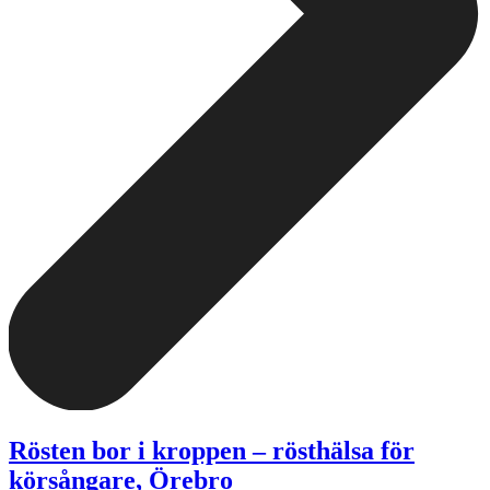
Rösten bor i kroppen – rösthälsa för
körsångare, Örebro