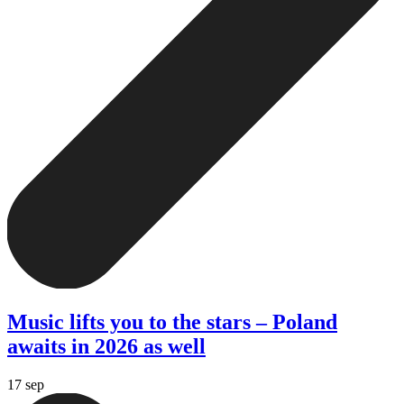
Music lifts you to the stars – Poland
awaits in 2026 as well
17 sep