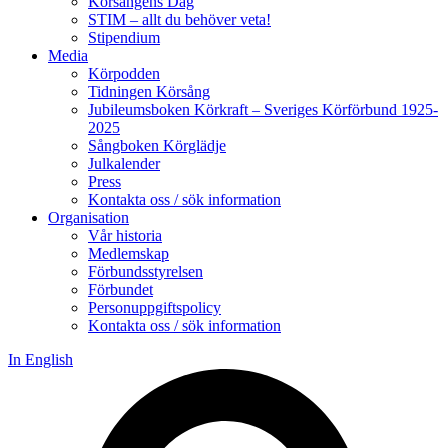
Körsångens Dag
STIM – allt du behöver veta!
Stipendium
Media
Körpodden
Tidningen Körsång
Jubileumsboken Körkraft – Sveriges Körförbund 1925-
2025
Sångboken Körglädje
Julkalender
Press
Kontakta oss / sök information
Organisation
Vår historia
Medlemskap
Förbundsstyrelsen
Förbundet
Personuppgiftspolicy
Kontakta oss / sök information
In English