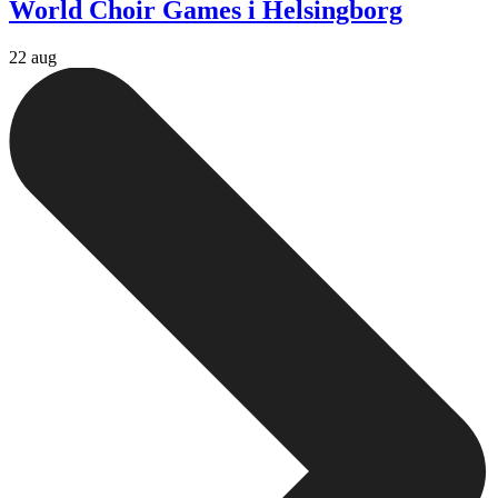
World Choir Games i Helsingborg
22 aug