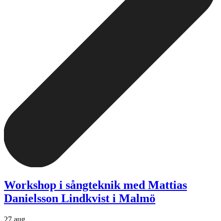
Workshop i sångteknik med Mattias
Danielsson Lindkvist i Malmö
27 aug