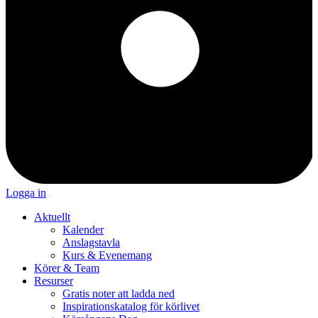
Logga in
Aktuellt
Kalender
Anslagstavla
Kurs & Evenemang
Körer & Team
Resurser
Gratis noter att ladda ned
Inspirationskatalog för körlivet