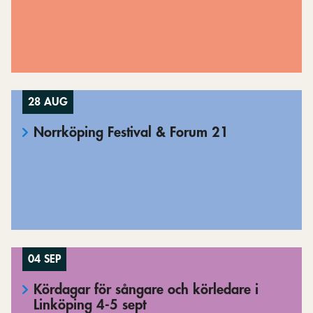
28 AUG
Norrköping Festival & Forum 21
04 SEP
Kördagar för sångare och körledare i
Linköping 4-5 sept