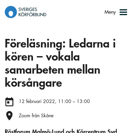
Gå
till
Meny
innehåll
Föreläsning: Ledarna i
kören – vokala
samarbeten mellan
körsångare
Datum:
12 februari 2022, 11:00 – 13:00
Plats:
Zoom från Skåne
Röstforum Malmö-Lund och Körcentrum Syd