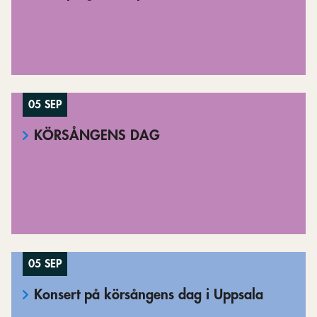
05 SEP
KÖRSÅNGENS DAG
05 SEP
Konsert på körsångens dag i Uppsala