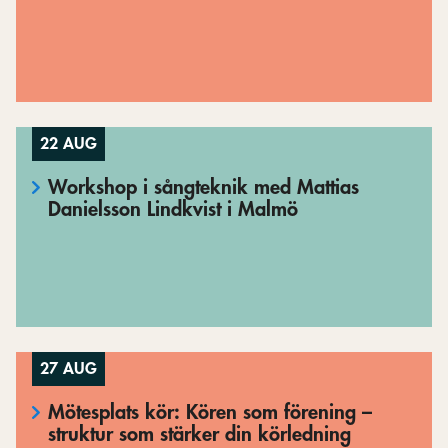
22 AUG
Workshop i sångteknik med Mattias
Danielsson Lindkvist i Malmö
27 AUG
Mötesplats kör: Kören som förening –
struktur som stärker din körledning