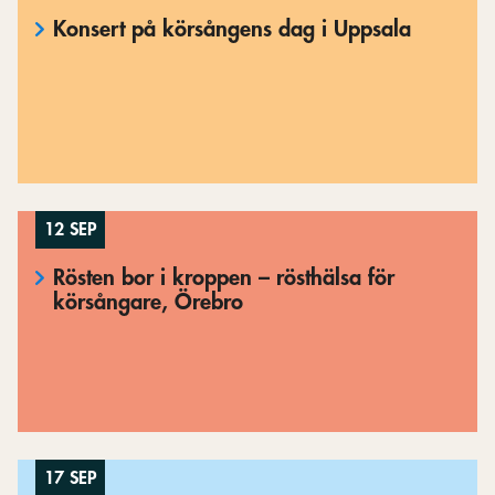
Konsert på körsångens dag i Uppsala
12 SEP
Rösten bor i kroppen – rösthälsa för
körsångare, Örebro
17 SEP