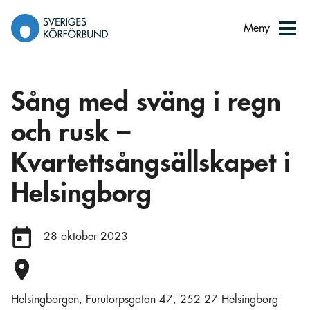
Gå
till
Meny
innehåll
Sång med sväng i regn
och rusk –
Kvartettsångsällskapet i
Helsingborg
Datum:
28 oktober 2023
Plats:
Helsingborgen, Furutorpsgatan 47, 252 27 Helsingborg