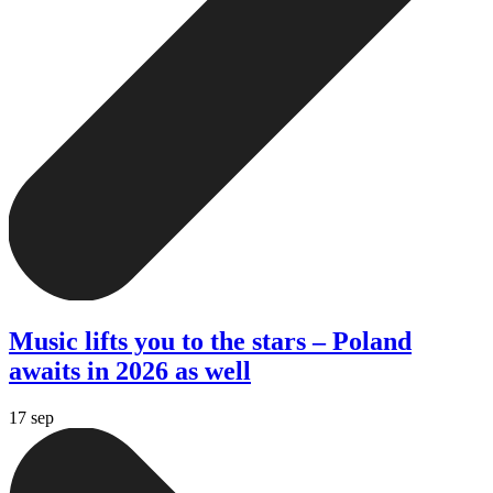
Music lifts you to the stars – Poland
awaits in 2026 as well
17 sep