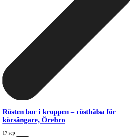
Rösten bor i kroppen – rösthälsa för
körsångare, Örebro
17 sep