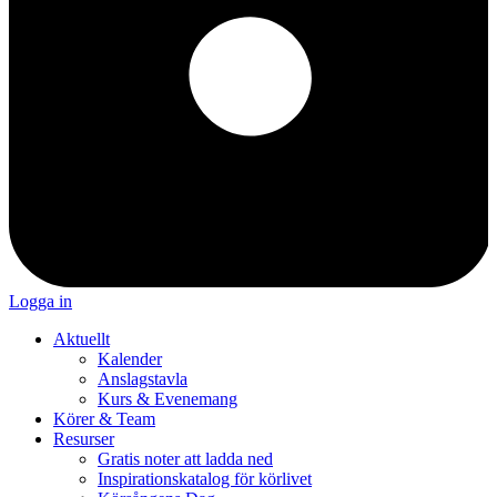
Logga in
Aktuellt
Kalender
Anslagstavla
Kurs & Evenemang
Körer & Team
Resurser
Gratis noter att ladda ned
Inspirationskatalog för körlivet