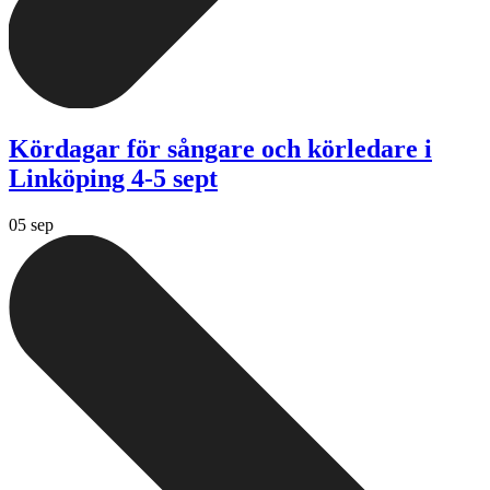
Kördagar för sångare och körledare i
Linköping 4-5 sept
05 sep