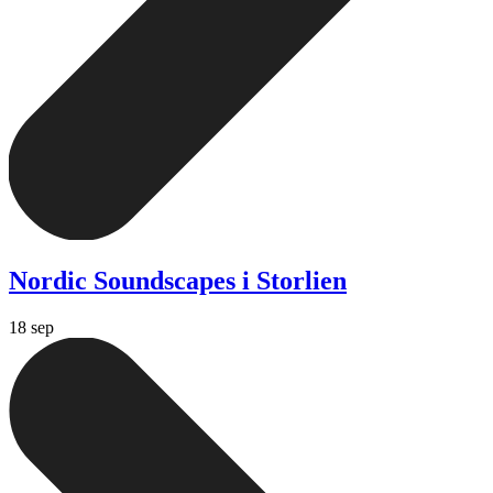
Nordic Soundscapes i Storlien
18 sep