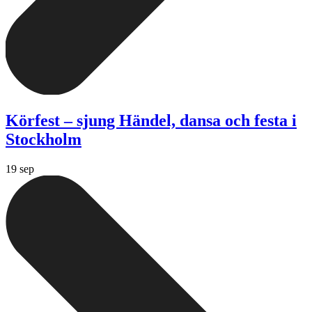
Körfest – sjung Händel, dansa och festa i
Stockholm
19 sep