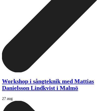
Workshop i sångteknik med Mattias
Danielsson Lindkvist i Malmö
27 aug