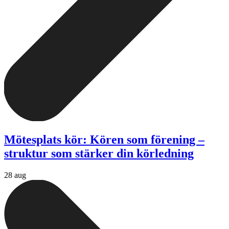
Mötesplats kör: Kören som förening –
struktur som stärker din körledning
28 aug