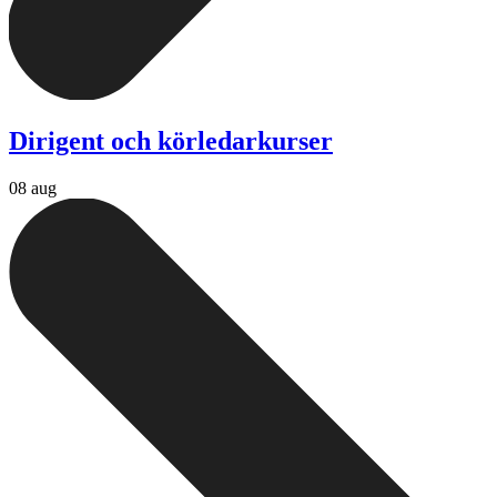
Dirigent och körledarkurser
08 aug