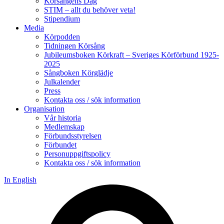
Körsångens Dag
STIM – allt du behöver veta!
Stipendium
Media
Körpodden
Tidningen Körsång
Jubileumsboken Körkraft – Sveriges Körförbund 1925-
2025
Sångboken Körglädje
Julkalender
Press
Kontakta oss / sök information
Organisation
Vår historia
Medlemskap
Förbundsstyrelsen
Förbundet
Personuppgiftspolicy
Kontakta oss / sök information
In English