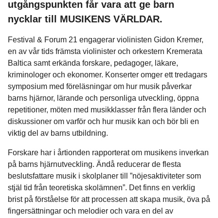
utgångspunkten får vara att ge barn
nycklar till MUSIKENS VÄRLDAR.
Festival & Forum 21 engagerar violinisten Gidon Kremer,
en av vår tids främsta violinister och orkestern Kremerata
Baltica samt erkända forskare, pedagoger, läkare,
kriminologer och ekonomer. Konserter omger ett tredagars
symposium med föreläsningar om hur musik påverkar
barns hjärnor, lärande och personliga utveckling, öppna
repetitioner, möten med musikklasser från flera länder och
diskussioner om varför och hur musik kan och bör bli en
viktig del av barns utbildning.
Forskare har i årtionden rapporterat om musikens inverkan
på barns hjärnutveckling. Ändå reducerar de flesta
beslutsfattare musik i skolplaner till ”nöjesaktiviteter som
stjäl tid från teoretiska skolämnen”. Det finns en verklig
brist på förståelse för att processen att skapa musik, öva på
fingersättningar och melodier och vara en del av