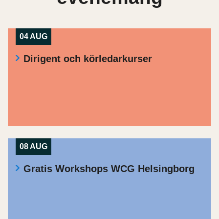
04 AUG
Dirigent och körledarkurser
08 AUG
Gratis Workshops WCG Helsingborg