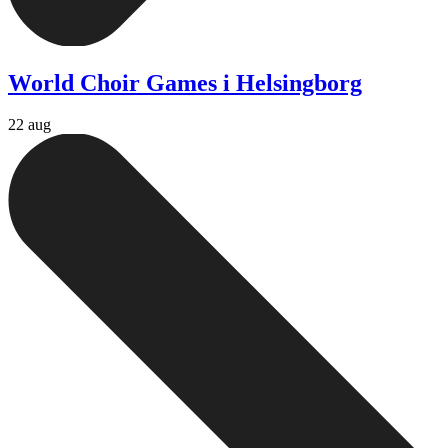
World Choir Games i Helsingborg
22 aug