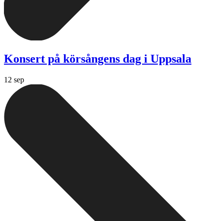
Konsert på körsångens dag i Uppsala
12 sep