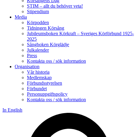
Körsångens Dag
STIM – allt du behöver veta!
Stipendium
Media
Körpodden
Tidningen Körsång
Jubileumsboken Körkraft – Sveriges Körförbund 1925-
2025
Sångboken Körglädje
Julkalender
Press
Kontakta oss / sök information
Organisation
Vår historia
Medlemskap
Förbundsstyrelsen
Förbundet
Personuppgiftspolicy
Kontakta oss / sök information
In English