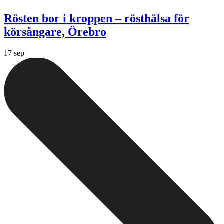
Rösten bor i kroppen – rösthälsa för
körsångare, Örebro
17 sep