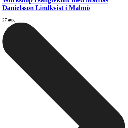
Workshop i sångteknik med Mattias
Danielsson Lindkvist i Malmö
27 aug