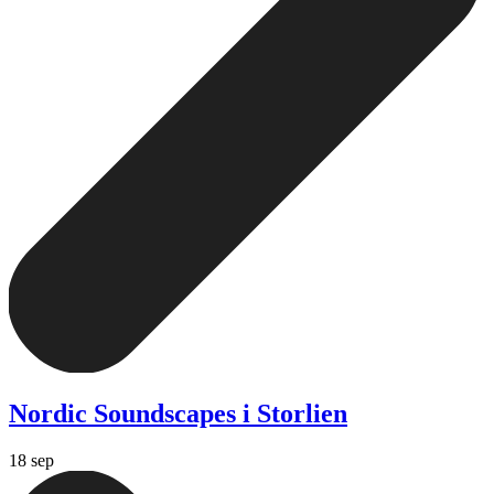
Nordic Soundscapes i Storlien
18 sep