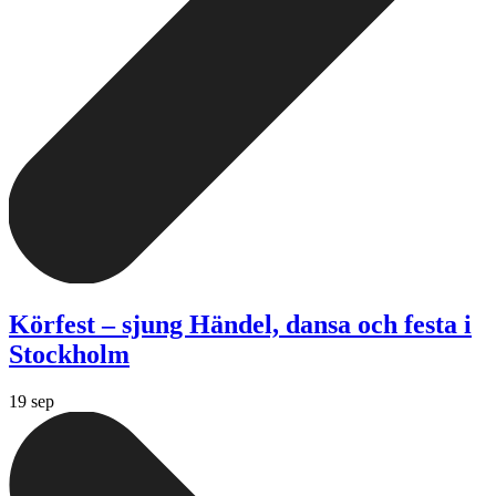
Körfest – sjung Händel, dansa och festa i
Stockholm
19 sep