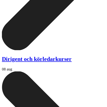
Dirigent och körledarkurser
08 aug