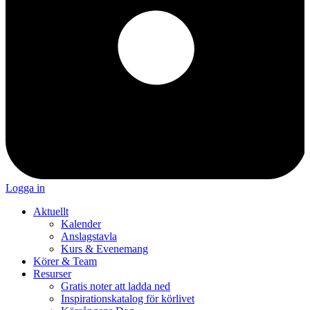
Logga in
Aktuellt
Kalender
Anslagstavla
Kurs & Evenemang
Körer & Team
Resurser
Gratis noter att ladda ned
Inspirationskatalog för körlivet