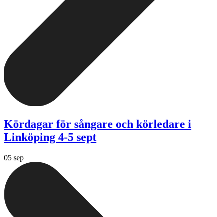
Kördagar för sångare och körledare i
Linköping 4-5 sept
05 sep