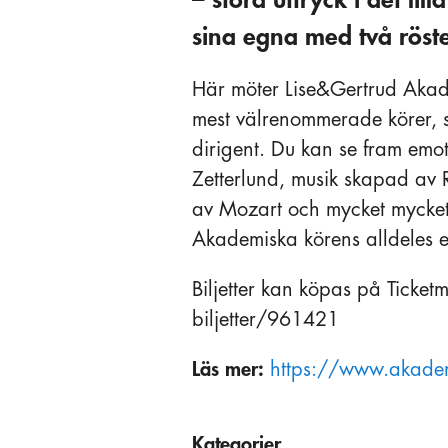
sina egna med två röste
Här möter Lise&Gertrud Akade
mest välrenommerade körer, s
dirigent. Du kan se fram emo
Zetterlund, musik skapad av
av Mozart och mycket mycket 
Akademiska körens alldeles e
Biljetter kan köpas på Ticketm
biljetter/961421
Läs mer:
https://www.akadem
Kategorier