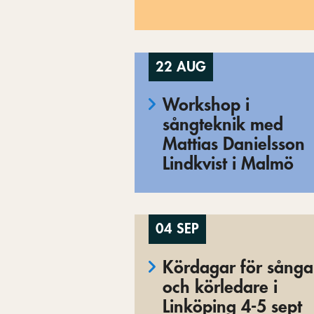
22 AUG
Workshop i
sångteknik med
Mattias Danielsson
Lindkvist i Malmö
04 SEP
Kördagar för sånga
och körledare i
Linköping 4-5 sept