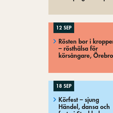
12 SEP
Rösten bor i kropp
– rösthälsa för
körsångare, Örebr
18 SEP
Körfest – sjung
Händel, dansa och