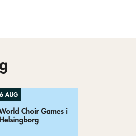
g
6 AUG
World Choir Games i
Helsingborg