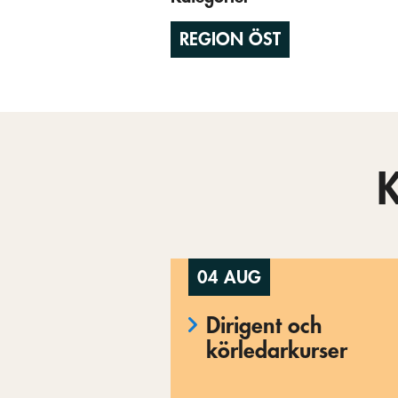
REGION ÖST
04 AUG
Dirigent och
körledarkurser