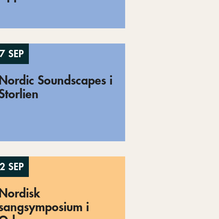
7 SEP
Nordic Soundscapes i
Storlien
2 SEP
Nordisk
sangsymposium i