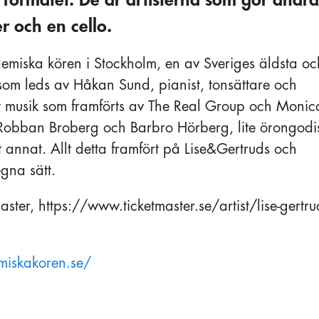
r och en cello.
miska kören i Stockholm, en av Sveriges äldsta oc
om leds av Håkan Sund, pianist, tonsättare och
t musik som framförts av The Real Group och Monic
 Robban Broberg och Barbro Hörberg, lite örongodi
annat. Allt detta framfört på Lise&Gertruds och
gna sätt.
aster, https://www.ticketmaster.se/artist/lise-gertru
iskakoren.se/