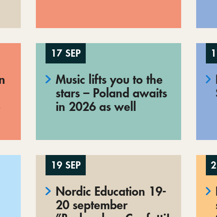
17 SEP
1
en
Music lifts you to the
stars – Poland awaits
o
in 2026 as well
19 SEP
2
Nordic Education 19-
20 september