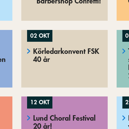
”Barbershop Confetti!
02 OKT
0
Körledarkonvent FSK
en
40 år
12 OKT
2
Lund Choral Festival
20 år!