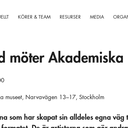
ELLT
KÖRER & TEAM
RESURSER
MEDIA
ORGAN
ud möter Akademiska
00
ska museet, Narvavägen 13–17, Stockholm
rna som har skapat sin alldeles egna väg 
la formatet. De är artisterna som gör andras 