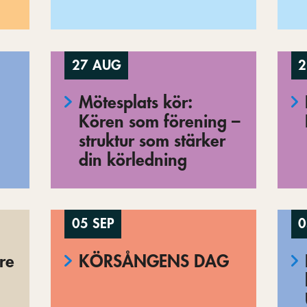
27 AUG
2
Mötesplats kör:
Kören som förening –
struktur som stärker
din körledning
05 SEP
0
re
KÖRSÅNGENS DAG