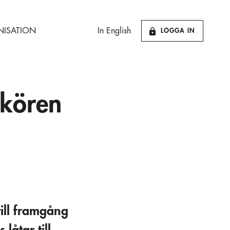
ISATION
In English
LOGGA IN
 kören
till framgång
låtar till