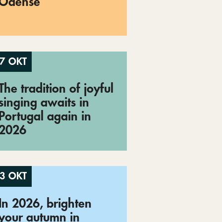
Odense
7 OKT
The tradition of joyful
singing awaits in
Portugal again in
2026
3 OKT
In 2026, brighten
your autumn in