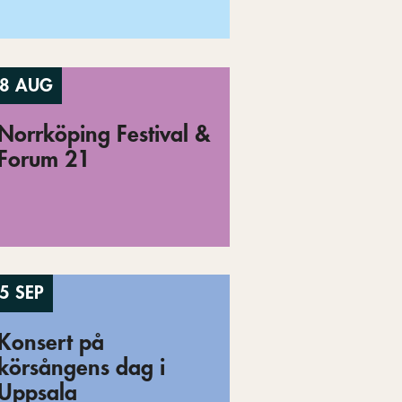
8 AUG
Norrköping Festival &
Forum 21
5 SEP
Konsert på
körsångens dag i
Uppsala