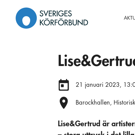
Gå
till
AKTU
innehåll
Lise&Gertr
Datum:
21 januari 2023, 13:
Plats:
Barockhallen, Histori
Lise&Gertrud är artiste
– stora uttryck i det lil