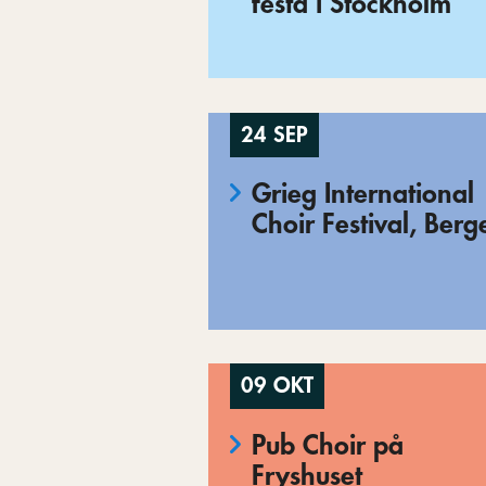
festa i Stockholm
24 SEP
Grieg International
Choir Festival, Berg
09 OKT
Pub Choir på
Fryshuset