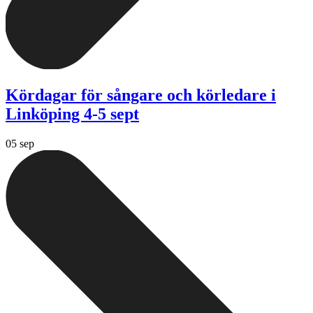
Kördagar för sångare och körledare i
Linköping 4-5 sept
05 sep