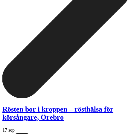
Rösten bor i kroppen – rösthälsa för
körsångare, Örebro
17 sep