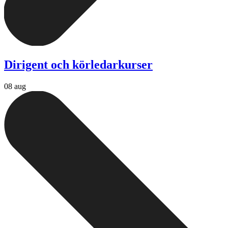
Dirigent och körledarkurser
08 aug