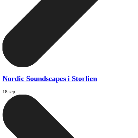
Nordic Soundscapes i Storlien
18 sep