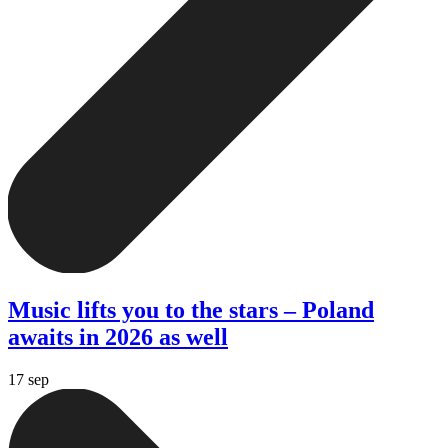
Music lifts you to the stars – Poland
awaits in 2026 as well
17 sep