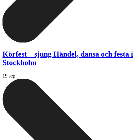
Körfest – sjung Händel, dansa och festa i
Stockholm
19 sep