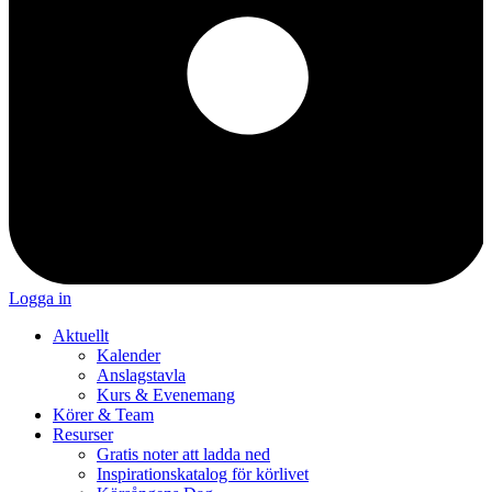
Logga in
Aktuellt
Kalender
Anslagstavla
Kurs & Evenemang
Körer & Team
Resurser
Gratis noter att ladda ned
Inspirationskatalog för körlivet