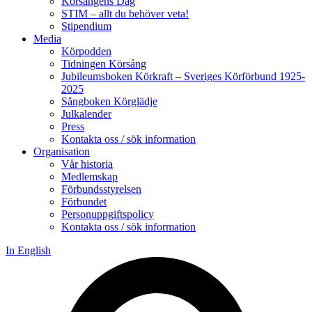
Körsångens Dag
STIM – allt du behöver veta!
Stipendium
Media
Körpodden
Tidningen Körsång
Jubileumsboken Körkraft – Sveriges Körförbund 1925-
2025
Sångboken Körglädje
Julkalender
Press
Kontakta oss / sök information
Organisation
Vår historia
Medlemskap
Förbundsstyrelsen
Förbundet
Personuppgiftspolicy
Kontakta oss / sök information
In English