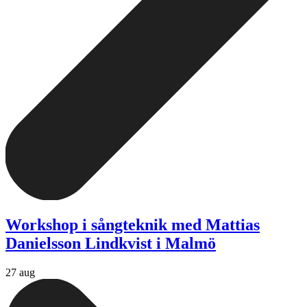
Workshop i sångteknik med Mattias
Danielsson Lindkvist i Malmö
27 aug