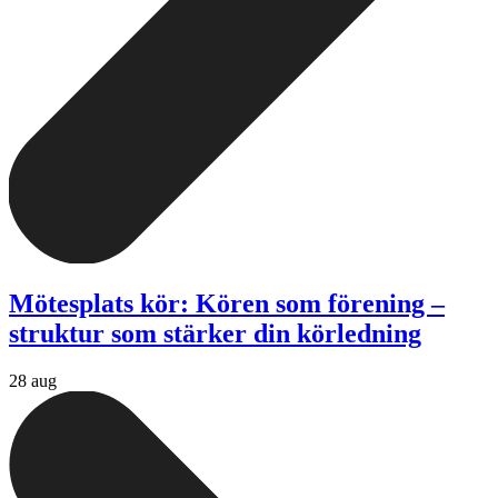
Mötesplats kör: Kören som förening –
struktur som stärker din körledning
28 aug