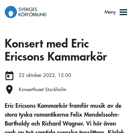
Gå
till
Meny
innehåll
Konsert med Eric
Ericsons Kammarkör
Datum:
22 oktober 2022, 15:00
Plats:
Konserthuset Stockholm
Eric Ericsons Kammarkör framför musik av de
stora tyska romantikerna Felix Mendelssohn-
Bartholdy och Richard Wagner. Vi hör även
verk av två samtida svenska tonsättare. Kärlek