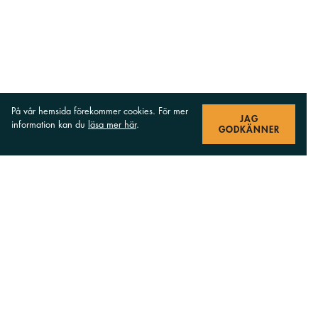
På vår hemsida förekommer cookies. För mer
JAG
information kan du
läsa mer här
.
GODKÄNNER