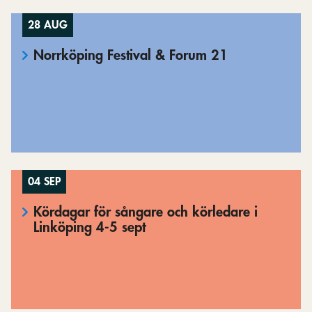
28 AUG
Norrköping Festival & Forum 21
04 SEP
Kördagar för sångare och körledare i
Linköping 4-5 sept