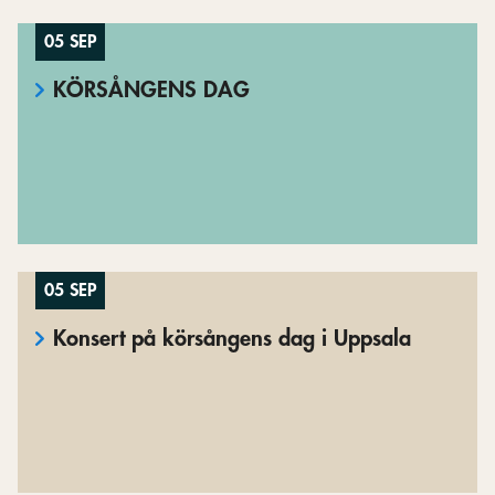
05 SEP
KÖRSÅNGENS DAG
05 SEP
Konsert på körsångens dag i Uppsala