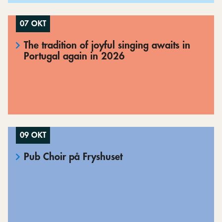
07 OKT
The tradition of joyful singing awaits in
Portugal again in 2026
09 OKT
Pub Choir på Fryshuset