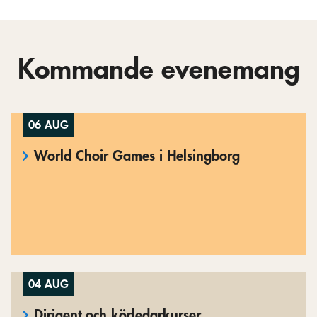
Kommande evenemang
06 AUG
World Choir Games i Helsingborg
04 AUG
Dirigent och körledarkurser