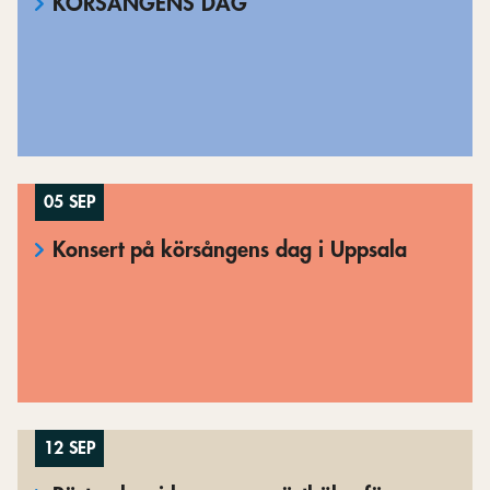
KÖRSÅNGENS DAG
05 SEP
Konsert på körsångens dag i Uppsala
12 SEP