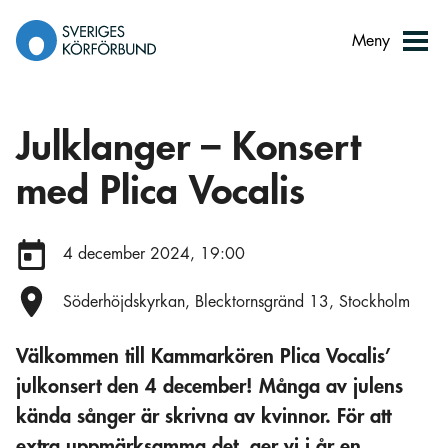
Gå
till
Meny
innehåll
Julklanger – Konsert
med Plica Vocalis
Datum:
4 december 2024, 19:00
Plats:
Söderhöjdskyrkan, Blecktornsgränd 13, Stockholm
Välkommen till Kammarkören Plica Vocalis’
julkonsert den 4 december! Många av julens
kända sånger är skrivna av kvinnor. För att
extra uppmärksamma det, ger vi i år en