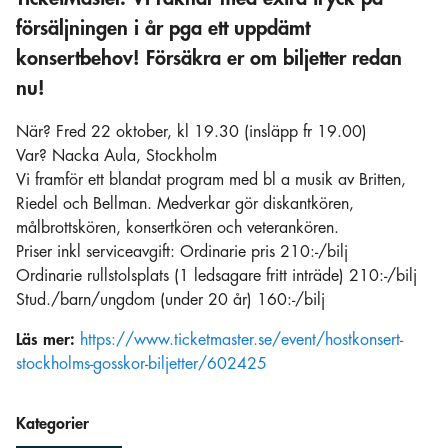
försäljningen i år pga ett uppdämt
konsertbehov! Försäkra er om biljetter redan
nu!
När? Fred 22 oktober, kl 19.30 (insläpp fr 19.00)
Var? Nacka Aula, Stockholm
Vi framför ett blandat program med bl a musik av Britten,
Riedel och Bellman. Medverkar gör diskantkören,
målbrottskören, konsertkören och veterankören.
Priser inkl serviceavgift: Ordinarie pris 210:-/bilj
Ordinarie rullstolsplats (1 ledsagare fritt inträde) 210:-/bilj
Stud./barn/ungdom (under 20 år) 160:-/bilj
Läs mer:
https://www.ticketmaster.se/event/hostkonsert-
stockholms-gosskor-biljetter/602425
Kategorier