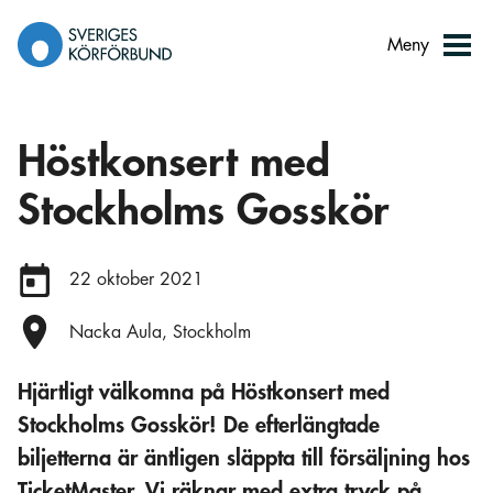
Gå
till
Meny
innehåll
Höstkonsert med
Stockholms Gosskör
Datum:
22 oktober 2021
Plats:
Nacka Aula, Stockholm
Hjärtligt välkomna på Höstkonsert med
Stockholms Gosskör! De efterlängtade
biljetterna är äntligen släppta till försäljning hos
TicketMaster. Vi räknar med extra tryck på