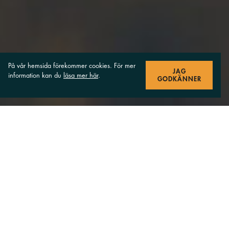
På vår hemsida förekommer cookies. För mer
JAG
information kan du
läsa mer här
.
GODKÄNNER