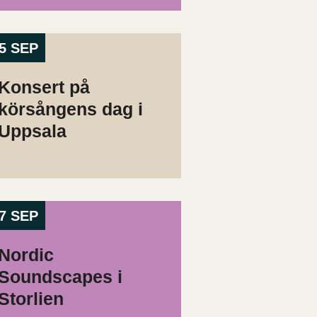
5 SEP
Konsert på
körsångens dag i
Uppsala
7 SEP
Nordic
Soundscapes i
Storlien