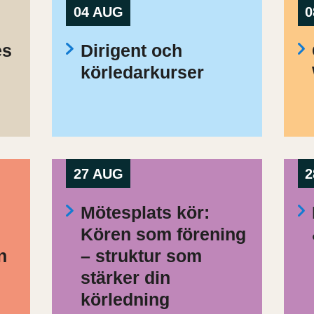
04 AUG
0
es
Dirigent och
körledarkurser
27 AUG
2
Mötesplats kör:
Kören som förening
n
– struktur som
stärker din
körledning