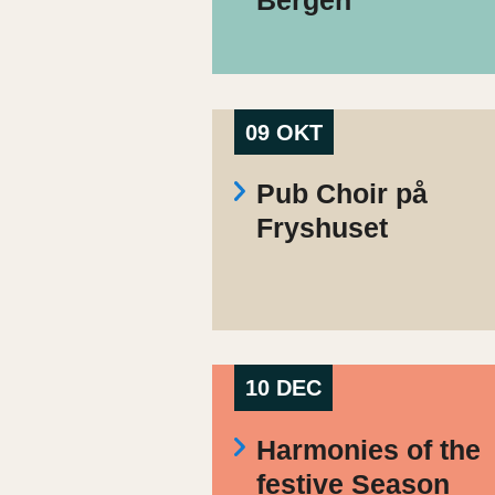
Bergen
09 OKT
Pub Choir på
Fryshuset
10 DEC
Harmonies of the
festive Season