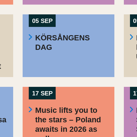
05 SEP
0
KÖRSÅNGENS
DAG
t
17 SEP
1
Music lifts you to
sa
the stars – Poland
awaits in 2026 as