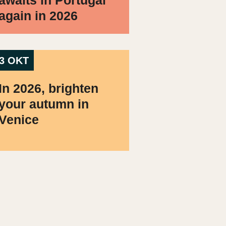
awaits in Portugal
again in 2026
3 OKT
In 2026, brighten
your autumn in
Venice