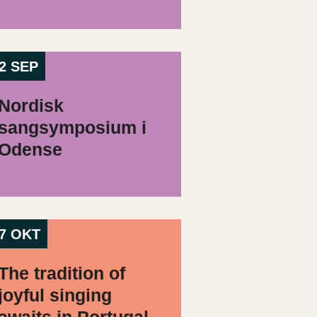
2 SEP
Nordisk
sangsymposium i
Odense
7 OKT
The tradition of
joyful singing