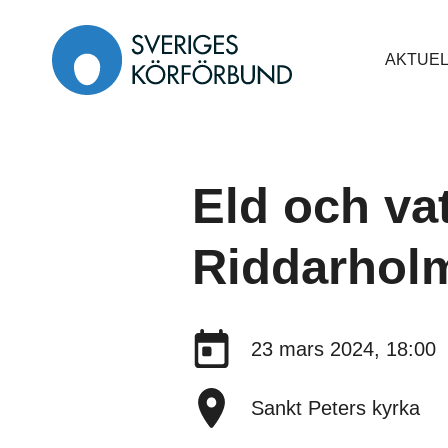
Gå
till
AKTUEL
innehåll
Eld och va
Riddarhol
Datum:
23 mars 2024, 18:00
Plats:
Sankt Peters kyrka