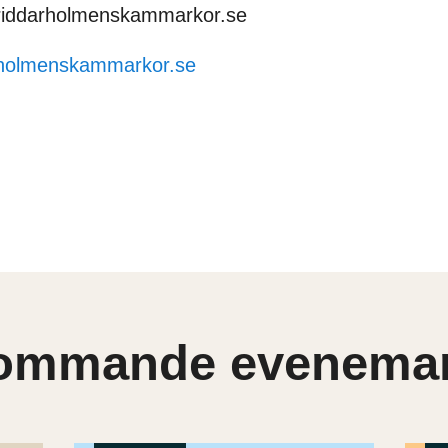
riddarholmenskammarkor.se
arholmenskammarkor.se
ommande evenema