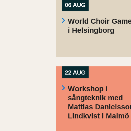
06 AUG
World Choir Gam
i Helsingborg
22 AUG
Workshop i
sångteknik med
Mattias Danielsso
Lindkvist i Malmö