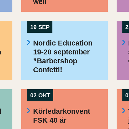
well
19 SEP
2
Nordic Education
h
19-20 september
”Barbershop
Confetti!
02 OKT
0
l
Körledarkonvent
FSK 40 år