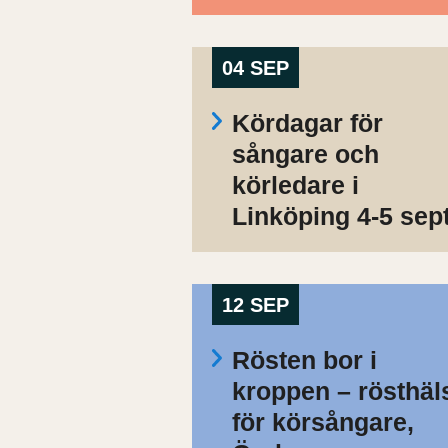
04 SEP
Kördagar för
sångare och
körledare i
Linköping 4-5 sep
12 SEP
Rösten bor i
kroppen – rösthäl
för körsångare,