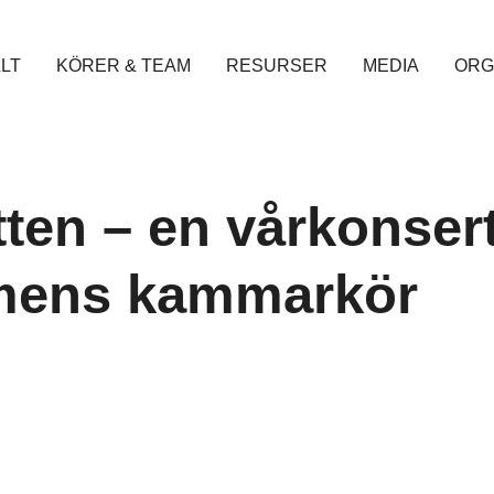
LT
KÖRER & TEAM
RESURSER
MEDIA
ORG
tten – en vårkonser
mens kammarkör