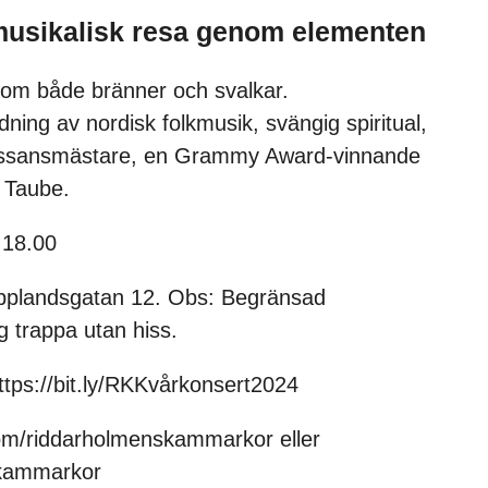
usikalisk resa genom elementen
som både bränner och svalkar.
dning av nordisk folkmusik, svängig spiritual,
nässansmästare, en Grammy Award-vinnande
 Taube.
 18.00
Upplandsgatan 12. Obs: Begränsad
ng trappa utan hiss.
 https://bit.ly/RKKvårkonsert2024
om/riddarholmenskammarkor eller
skammarkor