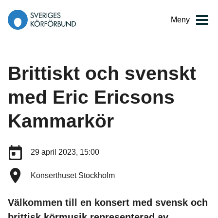
Gå
till
Meny
innehåll
Brittiskt och svenskt
med Eric Ericsons
Kammarkör
Datum:
29 april 2023, 15:00
Plats:
Konserthuset Stockholm
Välkommen till en konsert med svensk och
brittisk körmusik representerad av