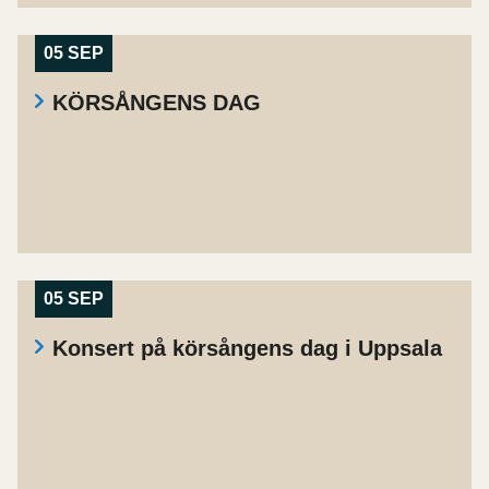
05 SEP
KÖRSÅNGENS DAG
05 SEP
Konsert på körsångens dag i Uppsala