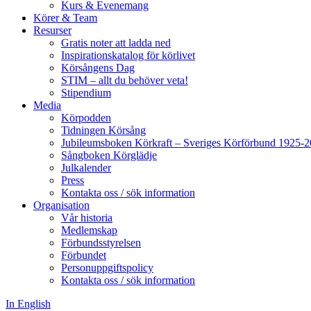
Kurs & Evenemang
Körer & Team
Resurser
Gratis noter att ladda ned
Inspirationskatalog för körlivet
Körsångens Dag
STIM – allt du behöver veta!
Stipendium
Media
Körpodden
Tidningen Körsång
Jubileumsboken Körkraft – Sveriges Körförbund 1925-
Sångboken Körglädje
Julkalender
Press
Kontakta oss / sök information
Organisation
Vår historia
Medlemskap
Förbundsstyrelsen
Förbundet
Personuppgiftspolicy
Kontakta oss / sök information
In English