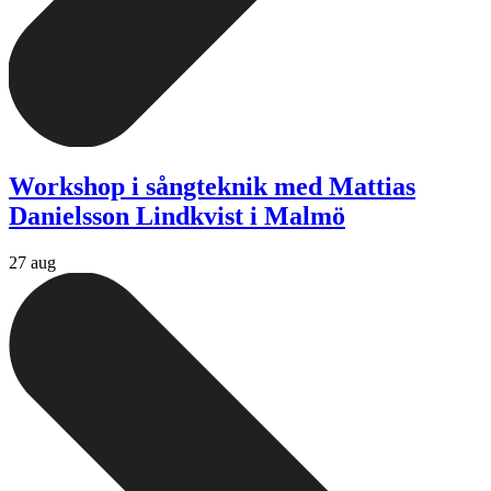
Workshop i sångteknik med Mattias
Danielsson Lindkvist i Malmö
27 aug