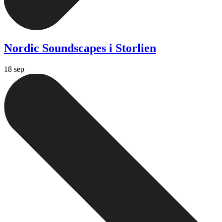
Nordic Soundscapes i Storlien
18 sep