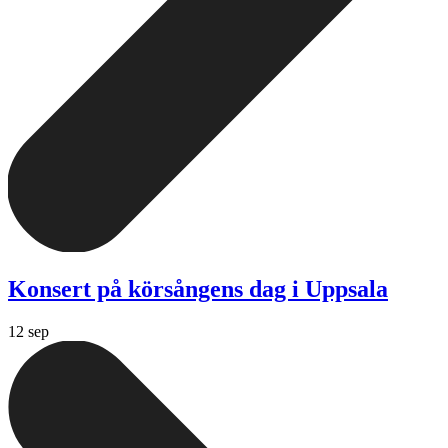
Konsert på körsångens dag i Uppsala
12 sep