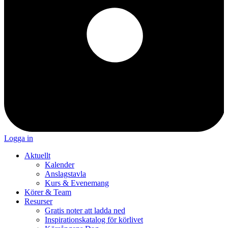
Logga in
Aktuellt
Kalender
Anslagstavla
Kurs & Evenemang
Körer & Team
Resurser
Gratis noter att ladda ned
Inspirationskatalog för körlivet