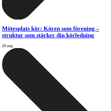
Mötesplats kör: Kören som förening –
struktur som stärker din körledning
28 aug