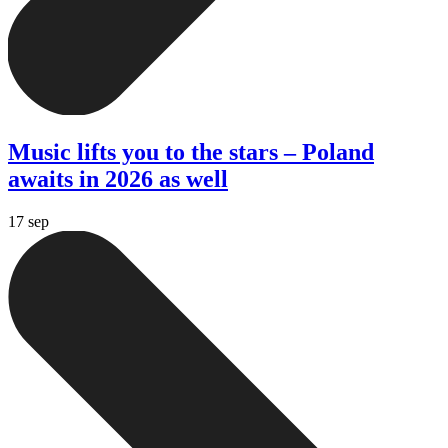
Music lifts you to the stars – Poland
awaits in 2026 as well
17 sep