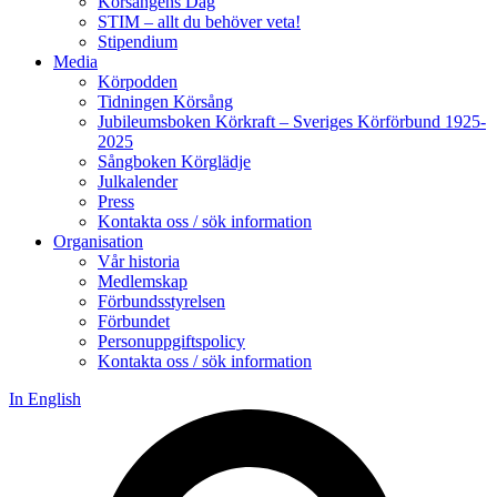
Körsångens Dag
STIM – allt du behöver veta!
Stipendium
Media
Körpodden
Tidningen Körsång
Jubileumsboken Körkraft – Sveriges Körförbund 1925-
2025
Sångboken Körglädje
Julkalender
Press
Kontakta oss / sök information
Organisation
Vår historia
Medlemskap
Förbundsstyrelsen
Förbundet
Personuppgiftspolicy
Kontakta oss / sök information
In English