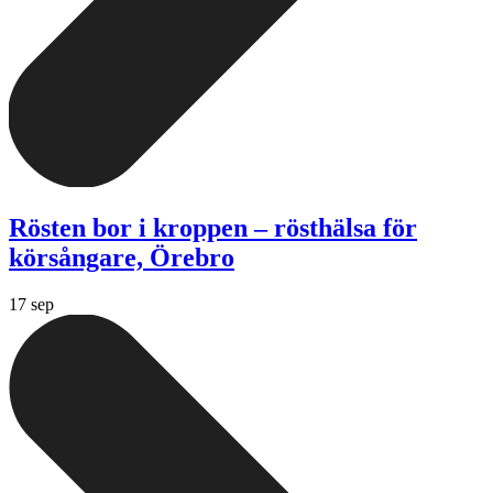
Rösten bor i kroppen – rösthälsa för
körsångare, Örebro
17 sep