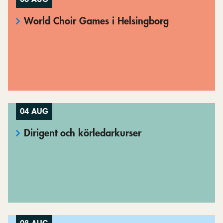
World Choir Games i Helsingborg
04 AUG
Dirigent och körledarkurser