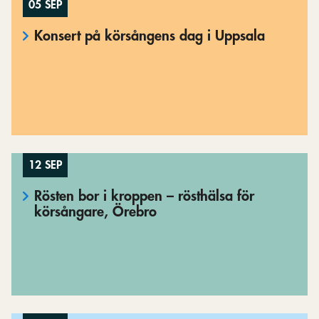
05 SEP
Konsert på körsångens dag i Uppsala
12 SEP
Rösten bor i kroppen – rösthälsa för
körsångare, Örebro