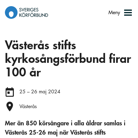
Gå
till
Meny
innehåll
Västerås stifts
kyrkosångsförbund firar
100 år
Datum:
25 – 26 maj 2024
Plats:
Västerås
Mer än 850 körsångare i alla åldrar samlas i
Västerås 25-26 maj när Västerås stifts