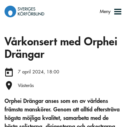
Gå
till
Meny
innehåll
Vårkonsert med Orphei
Drängar
Datum:
7 april 2024, 18:00
Plats:
Västerås
Orphei Drängar anses som en av världens
främsta manskörer. Genom att alltid eftersträva
högsta möjliga kvalitet, samarbeta med de
bästa solisterna, dirigenterna och orkestrarna,