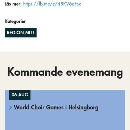
Läs mer:
https://fb.me/e/48KV6qFsx
Kategorier
REGION MITT
Kommande evenemang
06 AUG
World Choir Games i Helsingborg