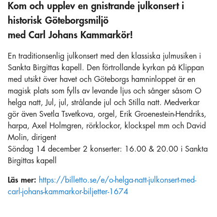
Kom och upplev en gnistrande julkonsert i
historisk Göteborgsmiljö
med Carl Johans Kammarkör!
En traditionsenlig julkonsert med den klassiska julmusiken i
Sankta Birgittas kapell. Den förtrollande kyrkan på Klippan
med utsikt över havet och Göteborgs hamninloppet är en
magisk plats som fylls av levande ljus och sånger såsom O
helga natt, Jul, jul, strålande jul och Stilla natt. Medverkar
gör även Svetla Tsvetkova, orgel, Erik Groenestein-Hendriks,
harpa, Axel Holmgren, rörklockor, klockspel mm och David
Molin, dirigent
Söndag 14 december 2 konserter: 16.00 & 20.00 i Sankta
Birgittas kapell
Läs mer:
https://billetto.se/e/o-helga-natt-julkonsert-med-
carl-johans-kammarkor-biljetter-1674