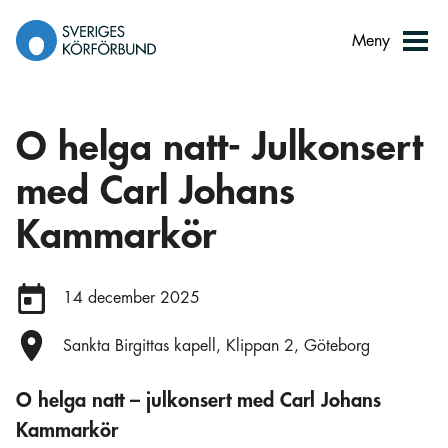
Gå
till
Meny
innehåll
O helga natt- Julkonsert
med Carl Johans
Kammarkör
Datum:
14 december 2025
Plats:
Sankta Birgittas kapell, Klippan 2, Göteborg
O helga natt – julkonsert med Carl Johans
Kammarkör