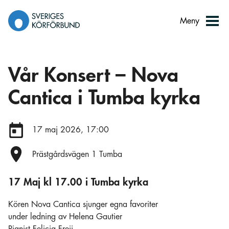
Gå
till
Meny
innehåll
Vår Konsert – Nova
Cantica i Tumba kyrka
Datum:
17 maj 2026, 17:00
Plats:
Prästgårdsvägen 1 Tumba
17 Maj kl 17.00 i Tumba kyrka
Kören Nova Cantica sjunger egna favoriter
under ledning av Helena Gautier