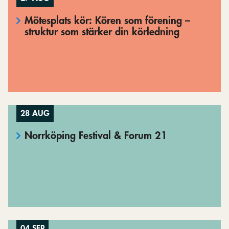
Mötesplats kör: Kören som förening –
struktur som stärker din körledning
28 AUG
Norrköping Festival & Forum 21
04 SEP