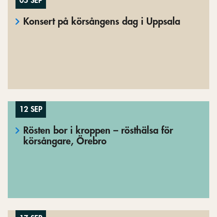
05 SEP
Konsert på körsångens dag i Uppsala
12 SEP
Rösten bor i kroppen – rösthälsa för
körsångare, Örebro