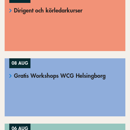
Dirigent och körledarkurser
08 AUG
Gratis Workshops WCG Helsingborg
06 AUG