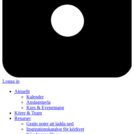
Logga in
Aktuellt
Kalender
Anslagstavla
Kurs & Evenemang
Körer & Team
Resurser
Gratis noter att ladda ned
Inspirationskatalog för körlivet