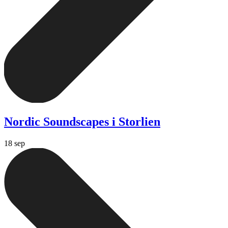
Nordic Soundscapes i Storlien
18 sep