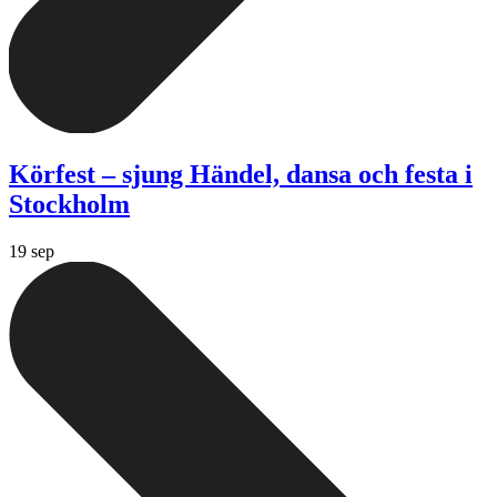
Körfest – sjung Händel, dansa och festa i
Stockholm
19 sep