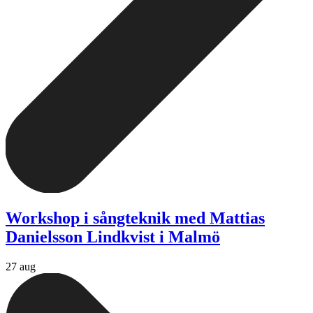
Workshop i sångteknik med Mattias
Danielsson Lindkvist i Malmö
27 aug