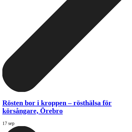
Rösten bor i kroppen – rösthälsa för
körsångare, Örebro
17 sep