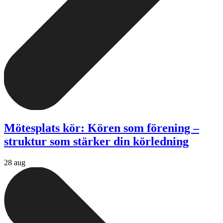
Mötesplats kör: Kören som förening –
struktur som stärker din körledning
28 aug