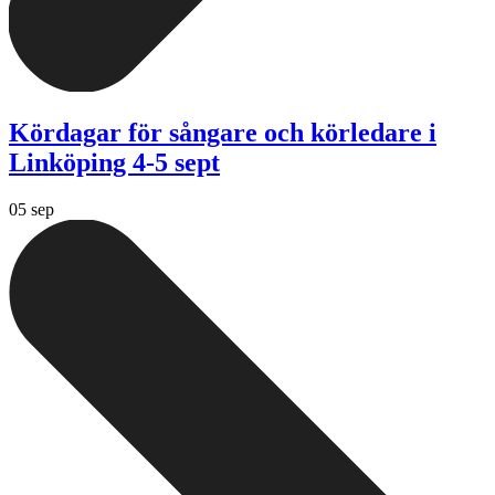
Kördagar för sångare och körledare i
Linköping 4-5 sept
05 sep