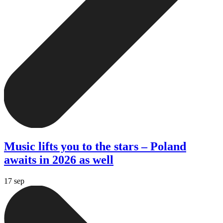
Music lifts you to the stars – Poland
awaits in 2026 as well
17 sep