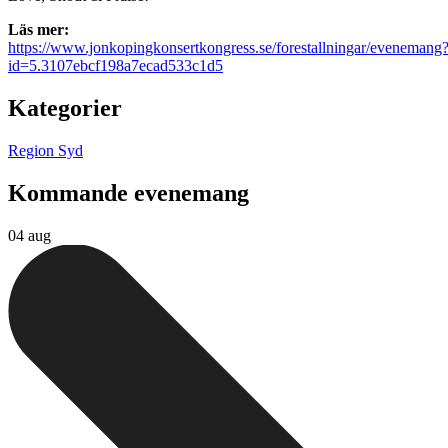
Läs mer:
https://www.jonkopingkonsertkongress.se/forestallningar/evenemang
id=5.3107ebcf198a7ecad533c1d5
Kategorier
Region Syd
Kommande evenemang
04 aug