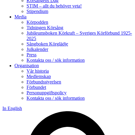
Körsångens Dag
STIM – allt du behöver veta!
Stipendium
Media
Körpodden
Tidningen Körsång
Jubileumsboken Körkraft – Sveriges Körförbund 1925-
2025
Sångboken Körglädje
Julkalender
Press
Kontakta oss / sök information
Organisation
Vår historia
Medlemskap
Förbundsstyrelsen
Förbundet
Personuppgiftspolicy
Kontakta oss / sök information
In English