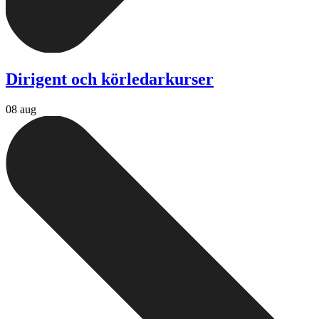
Dirigent och körledarkurser
08 aug