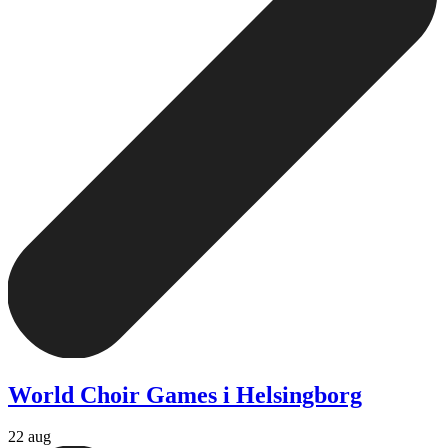
World Choir Games i Helsingborg
22 aug