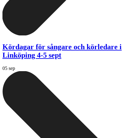
Kördagar för sångare och körledare i
Linköping 4-5 sept
05 sep