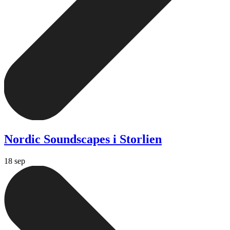
Nordic Soundscapes i Storlien
18 sep