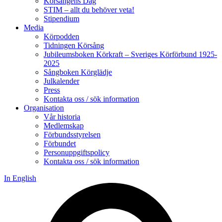
Körsångens Dag
STIM – allt du behöver veta!
Stipendium
Media
Körpodden
Tidningen Körsång
Jubileumsboken Körkraft – Sveriges Körförbund 1925-
2025
Sångboken Körglädje
Julkalender
Press
Kontakta oss / sök information
Organisation
Vår historia
Medlemskap
Förbundsstyrelsen
Förbundet
Personuppgiftspolicy
Kontakta oss / sök information
In English