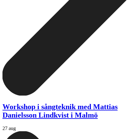
Workshop i sångteknik med Mattias
Danielsson Lindkvist i Malmö
27 aug