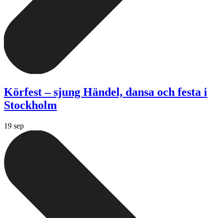
Körfest – sjung Händel, dansa och festa i
Stockholm
19 sep