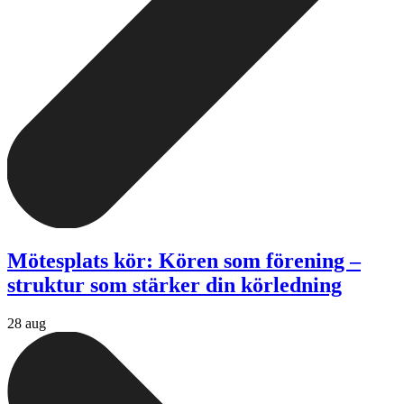
Mötesplats kör: Kören som förening –
struktur som stärker din körledning
28 aug