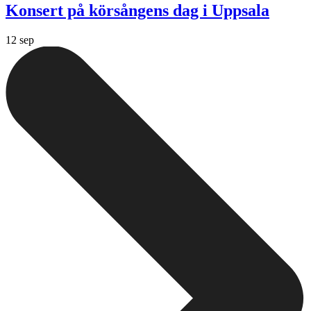
Konsert på körsångens dag i Uppsala
12 sep