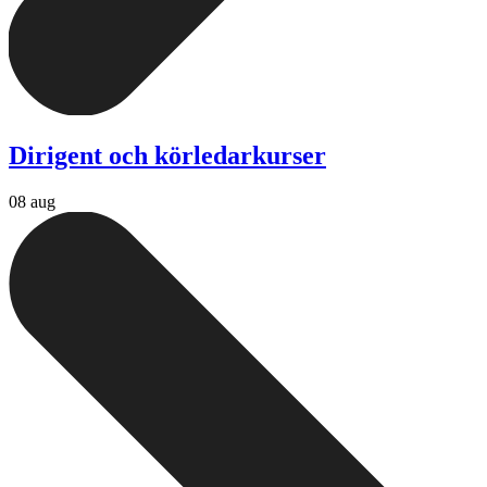
Dirigent och körledarkurser
08 aug