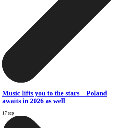
Music lifts you to the stars – Poland
awaits in 2026 as well
17 sep