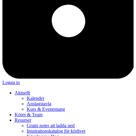
Logga in
Aktuellt
Kalender
Anslagstavla
Kurs & Evenemang
Körer & Team
Resurser
Gratis noter att ladda ned
Inspirationskatalog för körlivet