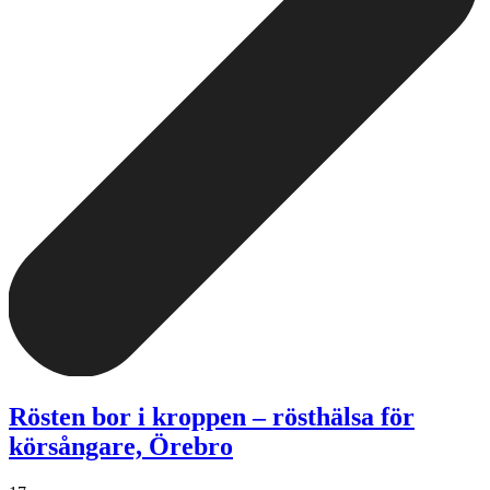
Rösten bor i kroppen – rösthälsa för
körsångare, Örebro