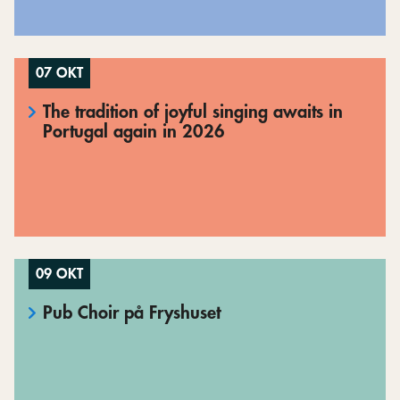
07 OKT
The tradition of joyful singing awaits in
Portugal again in 2026
09 OKT
Pub Choir på Fryshuset