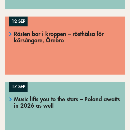
12 SEP
Rösten bor i kroppen – rösthälsa för
körsångare, Örebro
17 SEP
Music lifts you to the stars – Poland awaits
in 2026 as well