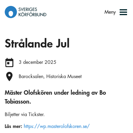
Gå
till
Meny
innehåll
Strålande Jul
Datum:
3 december 2025
Plats:
Barocksalen, Historiska Museet
Mäster Olofskören under ledning av Bo
Tobiasson.
Biljetter via Tickster.
Läs mer:
https://wp.masterolofskoren.se/