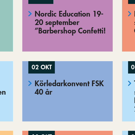
Nordic Education 19-
20 september
”Barbershop Confetti!
02 OKT
0
Körledarkonvent FSK
en
40 år