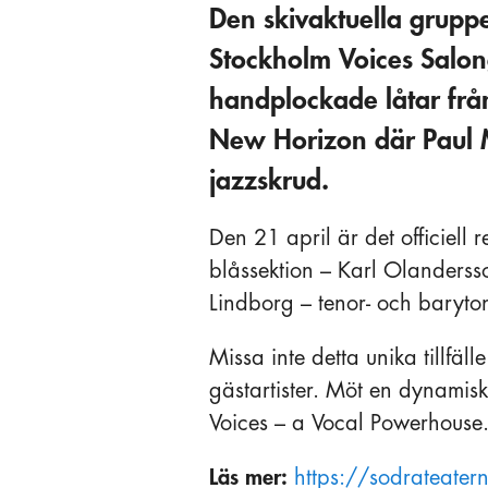
Den skivaktuella gruppe
Stockholm Voices Salon
handplockade låtar frå
New Horizon där Paul M
jazzskrud.
Den 21 april är det officiell
blåssektion – Karl Olandersso
Lindborg – tenor- och baryt
Missa inte detta unika tillfä
gästartister. Möt en dynamis
Voices – a Vocal Powerhouse
Läs mer:
https://sodrateater