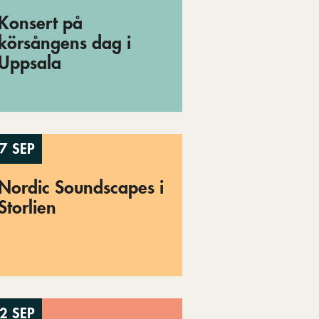
Konsert på
körsångens dag i
Uppsala
7 SEP
Nordic Soundscapes i
Storlien
2 SEP