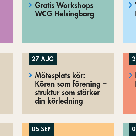
Gratis Workshops
WCG Helsingborg
27 AUG
2
Mötesplats kör:
Kören som förening –
struktur som stärker
din körledning
05 SEP
0