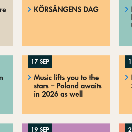
re
KÖRSÅNGENS DAG
17 SEP
1
en
Music lifts you to the
stars – Poland awaits
o
in 2026 as well
19 SEP
2