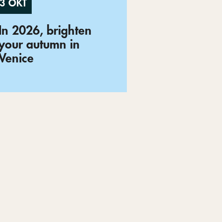
3 OKT
In 2026, brighten
your autumn in
Venice