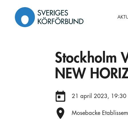
Gå
till
AKTU
innehåll
Stockholm V
NEW HORI
Datum:
21 april 2023, 19:30
Plats:
Mosebacke Etablissem