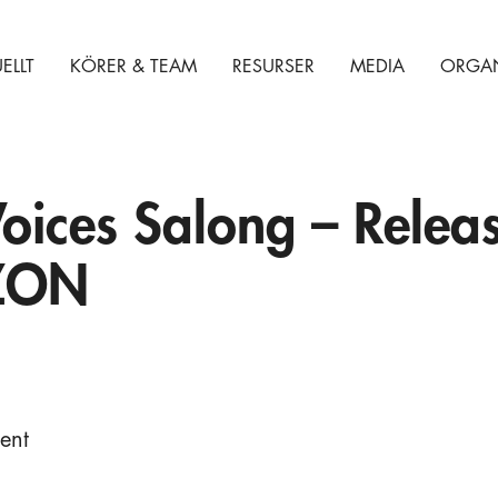
ELLT
KÖRER & TEAM
RESURSER
MEDIA
ORGAN
oices Salong – Relea
ZON
ent