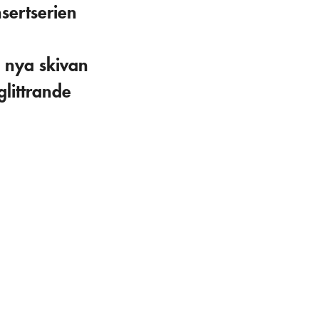
nsertserien
 nya skivan
littrande