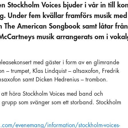
n Stockholm Voices bjuder i vår in till ko
g. Under fem kvällar framförs musik med
n The American Songbook samt låtar från
cCartneys musik arrangerats om i vokalg
 releasekonsert med gäster i form av en glimrande
n – trumpet, Klas Lindquist – altsaxofon, Fredrik
onsaxofon samt Dicken Hedrenius – trombon.
lle att höra Stockholm Voices med band och
k grupp som svänger som ett storband. Stockholm
.
n.com/evenemang/information/stockholm-voices-