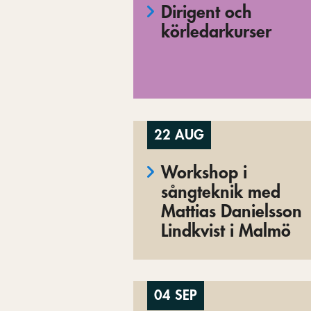
Dirigent och
körledarkurser
22 AUG
Workshop i
sångteknik med
Mattias Danielsson
Lindkvist i Malmö
04 SEP