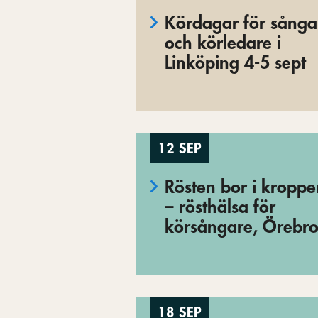
Kördagar för sånga
och körledare i
Linköping 4-5 sept
12 SEP
Rösten bor i kropp
– rösthälsa för
körsångare, Örebr
18 SEP