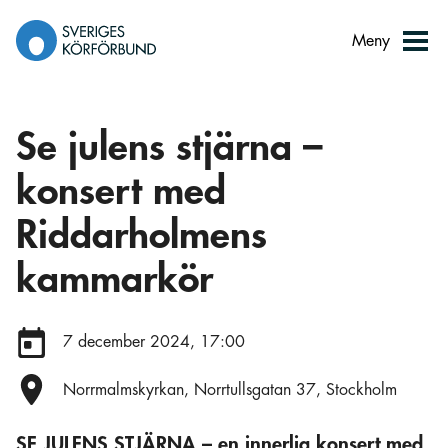
Gå
till
Meny
innehåll
Se julens stjärna –
konsert med
Riddarholmens
kammarkör
Datum:
7 december 2024, 17:00
Plats:
Norrmalmskyrkan, Norrtullsgatan 37, Stockholm
SE JULENS STJÄRNA – en innerlig konsert med