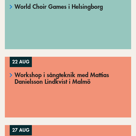
World Choir Games i Helsingborg
22 AUG
Workshop i sångteknik med Mattias
Danielsson Lindkvist i Malmö
27 AUG