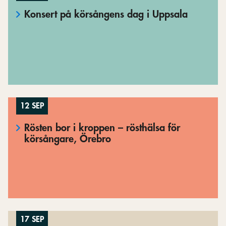
Konsert på körsångens dag i Uppsala
12 SEP
Rösten bor i kroppen – rösthälsa för
körsångare, Örebro
17 SEP