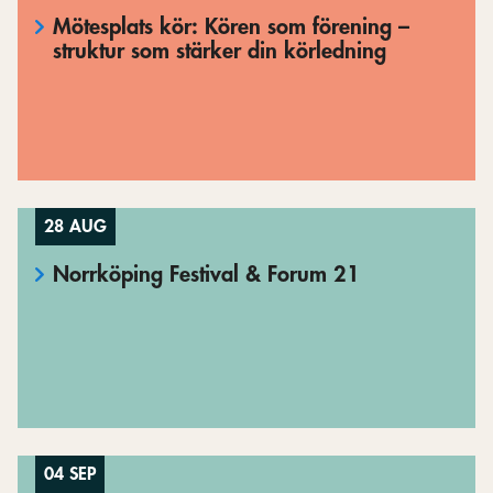
Mötesplats kör: Kören som förening –
struktur som stärker din körledning
28 AUG
Norrköping Festival & Forum 21
04 SEP