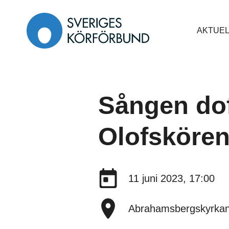
Gå
till
AKTUEL
innehåll
Sången dof
Olofsköre
Datum:
11 juni 2023, 17:00
Plats:
Abrahamsbergskyrka