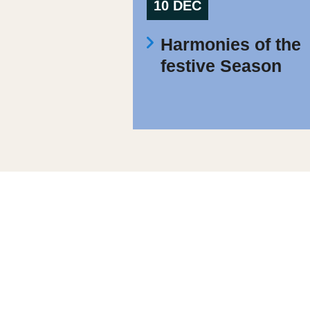
10 DEC
Harmonies of the
festive Season