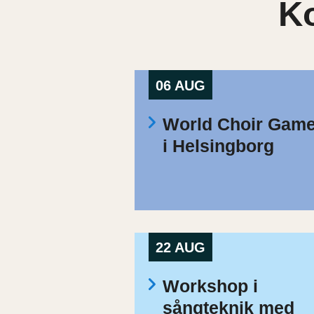
K
06 AUG
World Choir Gam
i Helsingborg
22 AUG
Workshop i
sångteknik med