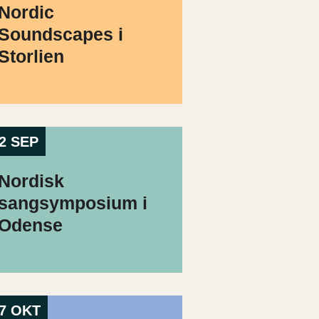
Nordic
Soundscapes i
Storlien
2 SEP
Nordisk
sangsymposium i
Odense
7 OKT