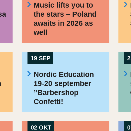
Music lifts you to
sa
the stars – Poland
awaits in 2026 as
well
19 SEP
2
Nordic Education
h
19-20 september
”Barbershop
Confetti!
02 OKT
0