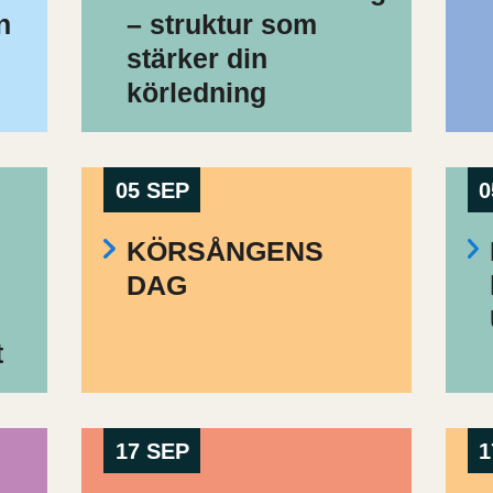
n
– struktur som
stärker din
körledning
05 SEP
0
KÖRSÅNGENS
DAG
t
17 SEP
1