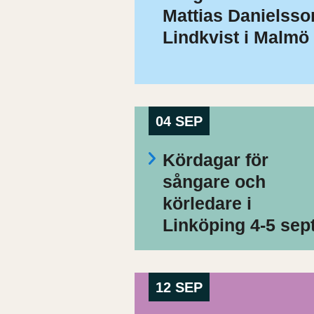
Mattias Danielsso
Lindkvist i Malmö
04 SEP
Kördagar för
sångare och
körledare i
Linköping 4-5 sep
12 SEP