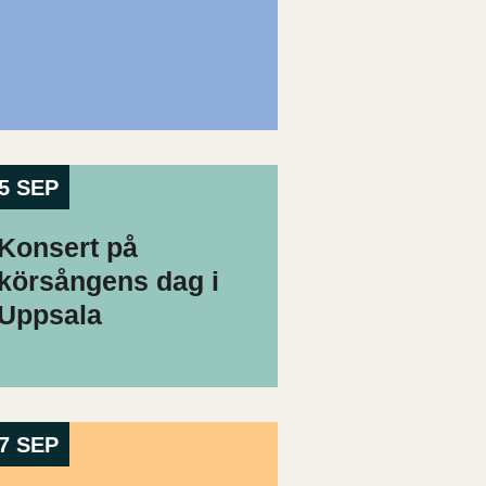
5 SEP
Konsert på
körsångens dag i
Uppsala
7 SEP