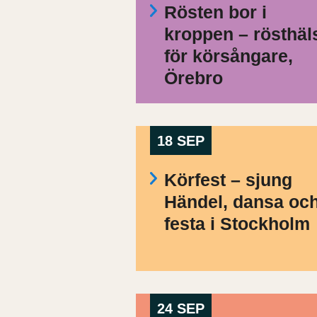
Rösten bor i
kroppen – rösthäl
för körsångare,
Örebro
18 SEP
Körfest – sjung
Händel, dansa oc
festa i Stockholm
24 SEP