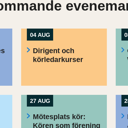
ommande evenema
04 AUG
0
es
Dirigent och
körledarkurser
27 AUG
2
Mötesplats kör:
Kören som förening