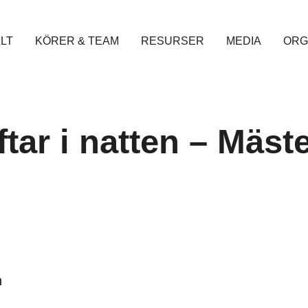
LT
KÖRER & TEAM
RESURSER
MEDIA
ORG
tar i natten – Mäst
n
n