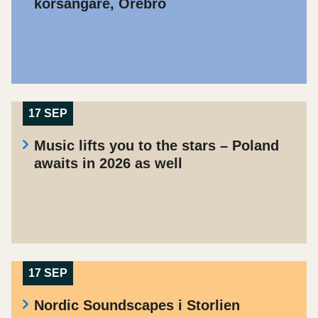
körsångare, Örebro
17 SEP
Music lifts you to the stars – Poland
awaits in 2026 as well
17 SEP
Nordic Soundscapes i Storlien