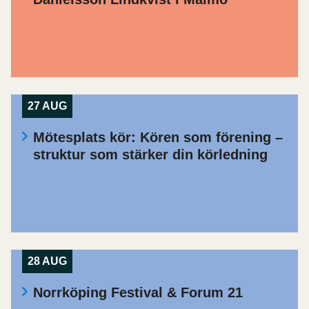
27 AUG
Mötesplats kör: Kören som förening –
struktur som stärker din körledning
28 AUG
Norrköping Festival & Forum 21