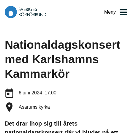
Gå
till
Meny
innehåll
Nationaldagskonsert
med Karlshamns
Kammarkör
Datum:
6 juni 2024, 17:00
Plats:
Asarums kyrka
Det drar ihop sig till årets
nationaldagskonsert där vi bjuder på ett