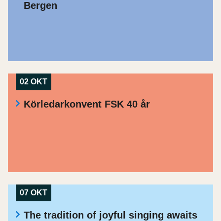
Bergen
02 OKT
Körledarkonvent FSK 40 år
07 OKT
The tradition of joyful singing awaits