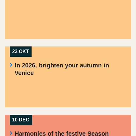
23 OKT
In 2026, brighten your autumn in
Venice
10 DEC
Harmonies of the festive Season