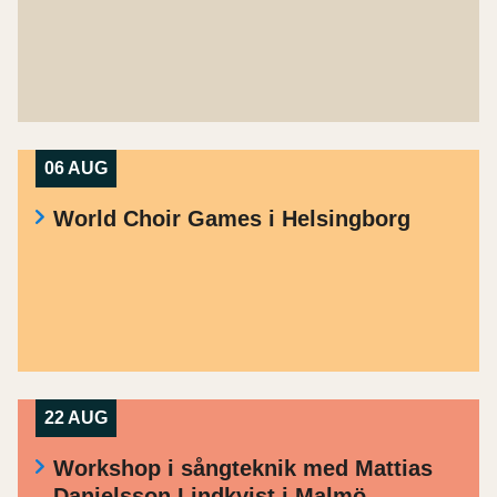
06 AUG
World Choir Games i Helsingborg
22 AUG
Workshop i sångteknik med Mattias
Danielsson Lindkvist i Malmö