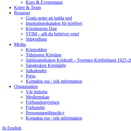
Kurs & Evenemang
Körer & Team
Resurser
Gratis noter att ladda ned
Inspirationskatalog för körlivet
Körsångens Dag
STIM – allt du behöver veta!
Stipendium
Media
Körpodden
Tidningen Körsång
Jubileumsboken Körkraft – Sveriges Körförbund 1925-
Sångboken Körglädje
Julkalender
Press
Kontakta oss / sök information
Organisation
Vår historia
Medlemskap
Förbundsstyrelsen
Förbundet
Personuppgiftspolicy
Kontakta oss / sök information
In English