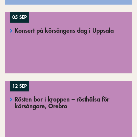
05 SEP
Konsert på körsångens dag i Uppsala
12 SEP
Rösten bor i kroppen – rösthälsa för
körsångare, Örebro