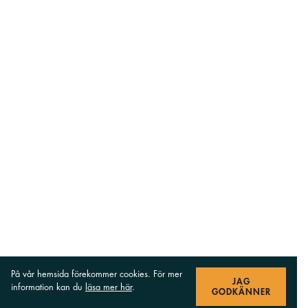
På vår hemsida förekommer cookies. För mer
JAG
information kan du
läsa mer här
.
GODKÄNNER