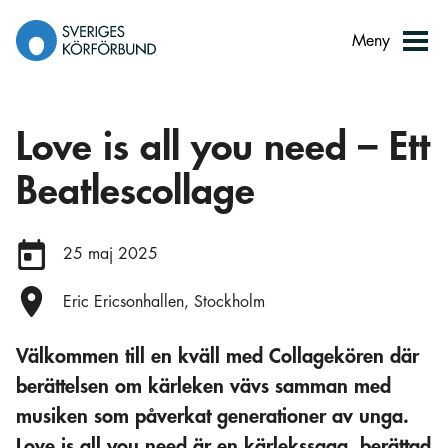
Gå
till
Meny
innehåll
Love is all you need – Ett
Beatlescollage
Datum:
25 maj 2025
Plats:
Eric Ericsonhallen, Stockholm
Välkommen till en kväll med Collagekören där
berättelsen om kärleken vävs samman med
musiken som påverkat generationer av unga.
Love is all you need är en kärlekssaga, berättad