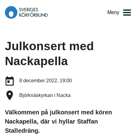
Gå
till
Meny
innehåll
Julkonsert med
Nackapella
Datum:
8 december 2022, 19:00
Plats:
Björknäskyrkan i Nacka
Välkommen på julkonsert med kören
Nackapella, där vi hyllar Staffan
Stalledräng.