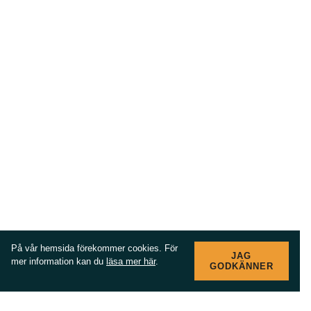
På vår hemsida förekommer cookies. För
JAG
mer information kan du
läsa mer här
.
GODKÄNNER