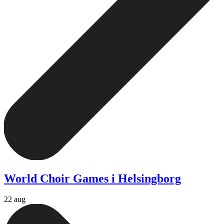
World Choir Games i Helsingborg
22 aug