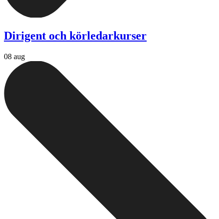
Dirigent och körledarkurser
08 aug