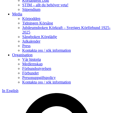
Körsångens Dag
STIM – allt du behöver veta!
Stipendium
Media
Körpodden
Tidningen Körsång
Jubileumsboken Körkraft – Sveriges Körförbund 1925-
2025
Sångboken Körglädje
Julkalender
Press
Kontakta oss / sök information
Organisation
Vår historia
Medlemskap
Förbundsstyrelsen
Förbundet
Personuppgiftspolicy
Kontakta oss / sök information
In English