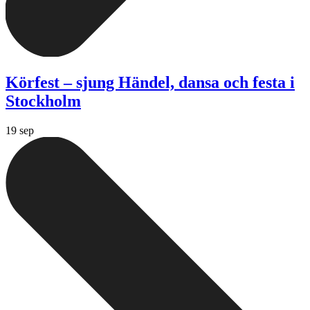
Körfest – sjung Händel, dansa och festa i
Stockholm
19 sep