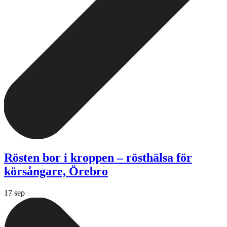
Rösten bor i kroppen – rösthälsa för
körsångare, Örebro
17 sep