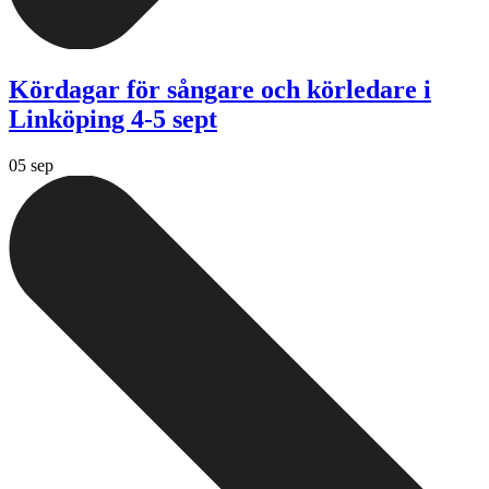
Kördagar för sångare och körledare i
Linköping 4-5 sept
05 sep