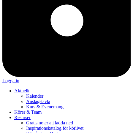
Logga in
Aktuellt
Kalender
Anslagstavla
Kurs & Evenemang
Körer & Team
Resurser
Gratis noter att ladda ned
Inspirationskatalog för körlivet