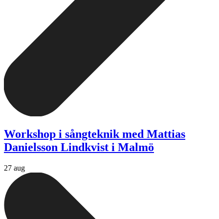
Workshop i sångteknik med Mattias
Danielsson Lindkvist i Malmö
27 aug