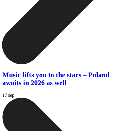
Music lifts you to the stars – Poland
awaits in 2026 as well
17 sep