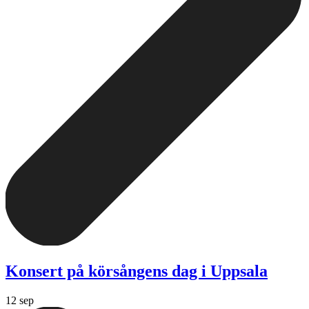
Konsert på körsångens dag i Uppsala
12 sep