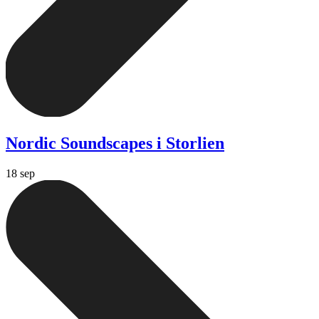
Nordic Soundscapes i Storlien
18 sep