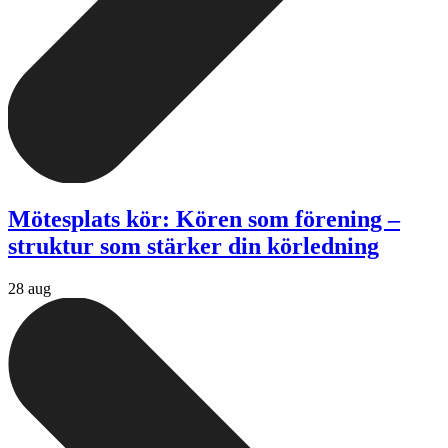
Mötesplats kör: Kören som förening –
struktur som stärker din körledning
28 aug