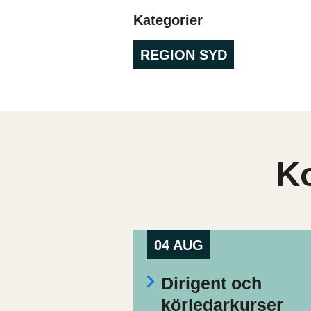
Kategorier
REGION SYD
K
04 AUG
Dirigent och
körledarkurser