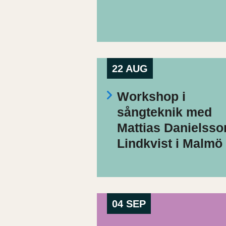
22 AUG
Workshop i
sångteknik med
Mattias Danielsso
Lindkvist i Malmö
04 SEP