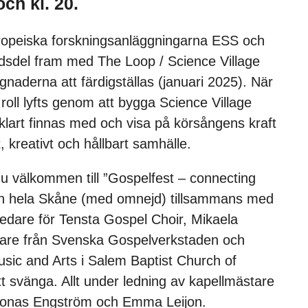
och kl. 20.
uropeiska forskningsanläggningarna ESS och
adsdel fram med The Loop / Science Village
naderna att färdigställas (januari 2025). När
roll lyfts genom att bygga Science Village
älvklart finnas med och visa på körsångens kraft
t, kreativt och hållbart samhälle.
u välkommen till ”Gospelfest – connecting
ån hela Skåne (med omnejd) tillsammans med
edare för Tensta Gospel Choir, Mikaela
dare från Svenska Gospelverkstaden och
sic and Arts i Salem Baptist Church of
t svänga. Allt under ledning av kapellmästare
 Jonas Engström och Emma Leijon.