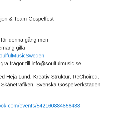
ijon & Team Gospelfest
ren för denna gång men
mang gilla
oulfulMusicSweden
ra frågor till info@soulfulmusic.se
ed Heja Lund, Kreativ Struktur, ReChoired,
, Skånetrafiken, Svenska Gospelverkstaden
book.com/events/542160884866488