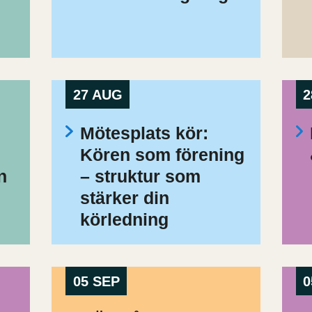
27 AUG
2
Mötesplats kör:
Kören som förening
n
– struktur som
stärker din
körledning
05 SEP
0