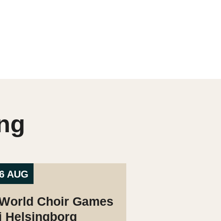
ng
6 AUG
World Choir Games
i Helsingborg