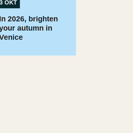
3 OKT
In 2026, brighten
your autumn in
Venice