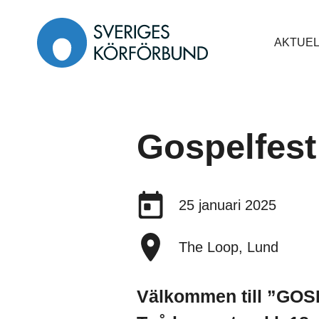
Gå
till
AKTUEL
innehåll
Gospelfest
Datum:
25 januari 2025
Plats:
The Loop, Lund
Välkommen till ”GOS