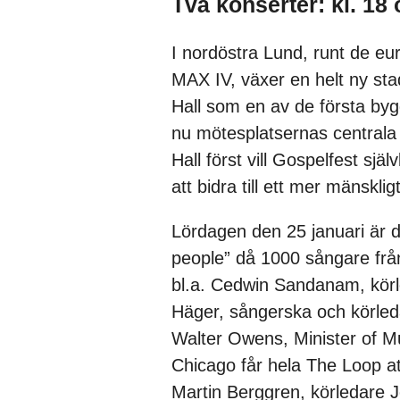
Två konserter: kl. 18 
I nordöstra Lund, runt de e
MAX IV, växer en helt ny st
Hall som en av de första bygg
nu mötesplatsernas centrala 
Hall först vill Gospelfest sj
att bidra till ett mer mänsklig
Lördagen den 25 januari är d
people” då 1000 sångare fr
bl.a. Cedwin Sandanam, körl
Häger, sångerska och körle
Walter Owens, Minister of Mu
Chicago får hela The Loop at
Martin Berggren, körledare