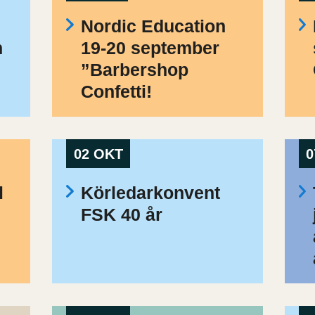
Nordic Education
h
19-20 september
”Barbershop
Confetti!
02 OKT
0
l
Körledarkonvent
FSK 40 år