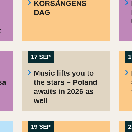
KÖRSÅNGENS
DAG
t
17 SEP
1
Music lifts you to
sa
the stars – Poland
awaits in 2026 as
well
19 SEP
2