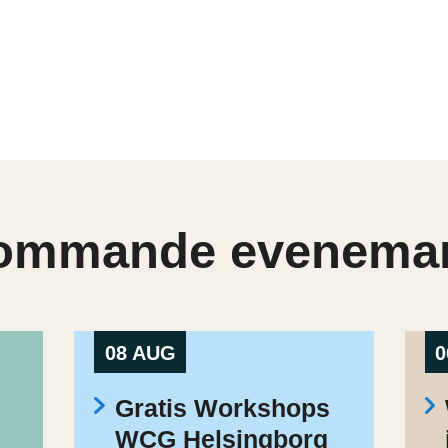
ommande evenema
08 AUG
0
Gratis Workshops
WCG Helsingborg