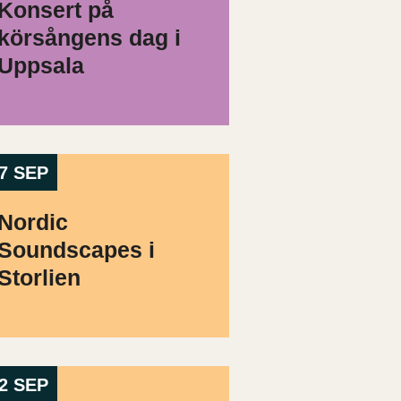
Konsert på
körsångens dag i
Uppsala
7 SEP
Nordic
Soundscapes i
Storlien
2 SEP