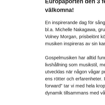
Europaporten den 3 fe
välkomna!
En inspirerande dag för sån
bl.a. Michelle Nakagawa, gr
Volney Morgan, prisbelönt kö
musiken inspireras av sin ka
Gospelmusiken har alltid funni
livshållning som musikstil, 
utvecklas när någon vågar pr
ens rötter och erfarenhete
forward” tar vi med hela kro
dynamik tillsammans med vår