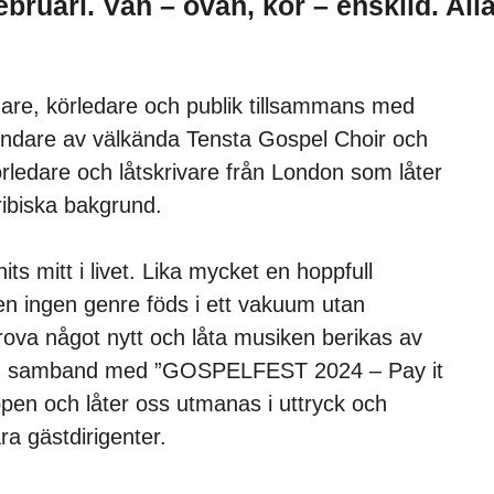
bruari. Van – ovan, kör – enskild. Alla
gare, körledare och publik tillsammans med
undare av välkända Tensta Gospel Choir och
rledare och låtskrivare från London som låter
ribiska bakgrund.
ts mitt i livet. Lika mycket en hoppfull
men ingen genre föds i ett vakuum utan
ova något nytt och låta musiken berikas av
r. I samband med ”GOSPELFEST 2024 – Pay it
ppen och låter oss utmanas i uttryck och
a gästdirigenter.