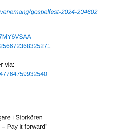
evenemang/gospelfest-2024-204602
wc7MY6VSAA
1256672368325271
r via:
847764759932540
are i Storkören
– Pay it forward”