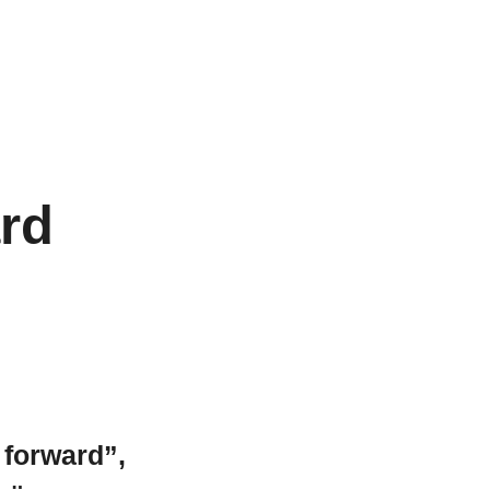
ard
 forward”,