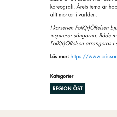
koreografi. Årets tema är hop
allt mörker i världen.
I körserien FolK(r)ÖRelsen bju
inspirerar sångarna. Både mi
FolK(r)ÖRelsen arrangeras i
Läs mer:
https://www.ericson
Kategorier
REGION ÖST