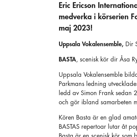
Eric Ericson Internation
medverka i körserien Fo
maj 2023!
Uppsala Vokalensemble,
Dir 
BASTA
, scenisk kör dir Åsa 
Uppsala Vokalensemble bilda
Parkmans ledning utvecklades
ledd av Simon Frank sedan 20
och gör ibland samarbeten me
Kören Basta är en glad amat
BASTAS repertoar lutar åt pop
Basta är en scenisk kör som 