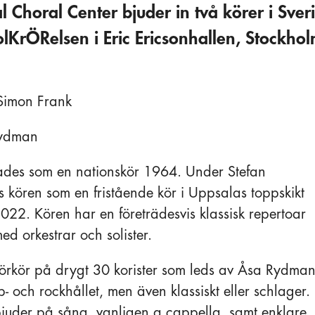
al Choral Center bjuder in två körer i Sveri
lKrÖRelsen i Eric Ericsonhallen, Stockho
Simon Frank
Rydman
des som en nationskör 1964. Under Stefan
 kören som en fristående kör i Uppsalas toppskikt
22. Kören har en företrädesvis klassisk repertoar
d orkestrar och solister.
örkör på drygt 30 korister som leds av Åsa Rydman
- och rockhållet, men även klassiskt eller schlager.
bjuder på sång, vanligen a cappella, samt enklare