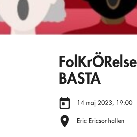
FolKrÖRelse
BASTA
Datum:
14 maj 2023, 19:00
Plats:
Eric Ericsonhallen