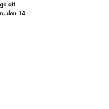
ge att
lm, den 14
.