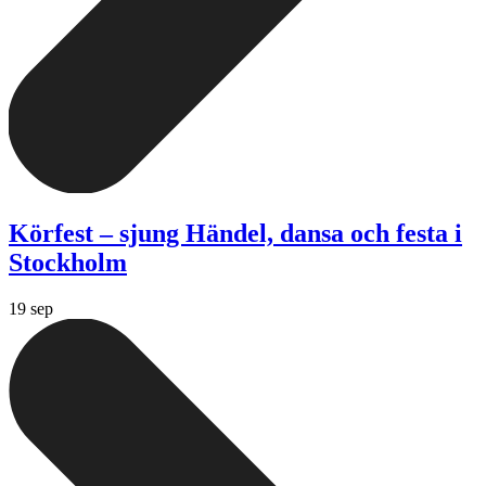
Körfest – sjung Händel, dansa och festa i
Stockholm
19 sep