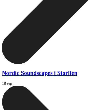
Nordic Soundscapes i Storlien
18 sep