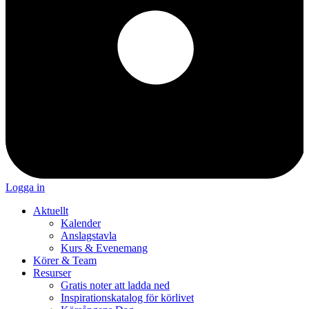
Logga in
Aktuellt
Kalender
Anslagstavla
Kurs & Evenemang
Körer & Team
Resurser
Gratis noter att ladda ned
Inspirationskatalog för körlivet