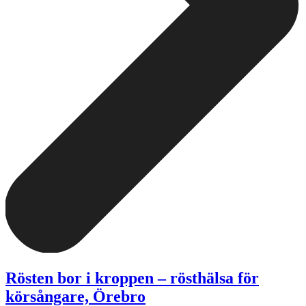
Rösten bor i kroppen – rösthälsa för
körsångare, Örebro