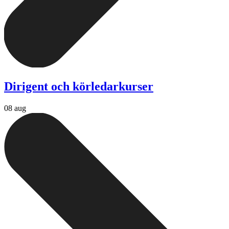
Dirigent och körledarkurser
08 aug