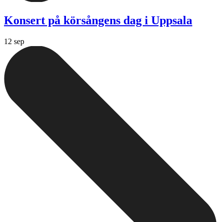
Konsert på körsångens dag i Uppsala
12 sep