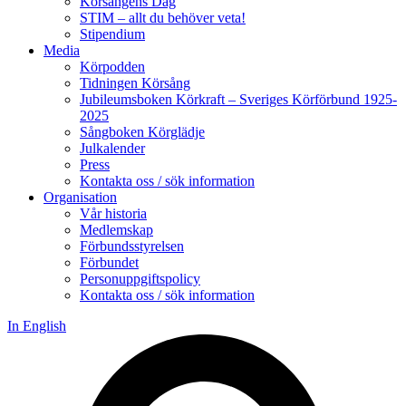
Körsångens Dag
STIM – allt du behöver veta!
Stipendium
Media
Körpodden
Tidningen Körsång
Jubileumsboken Körkraft – Sveriges Körförbund 1925-
2025
Sångboken Körglädje
Julkalender
Press
Kontakta oss / sök information
Organisation
Vår historia
Medlemskap
Förbundsstyrelsen
Förbundet
Personuppgiftspolicy
Kontakta oss / sök information
In English