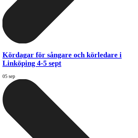
Kördagar för sångare och körledare i
Linköping 4-5 sept
05 sep