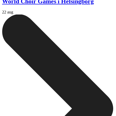
World Choir Games i Helsingborg
22 aug