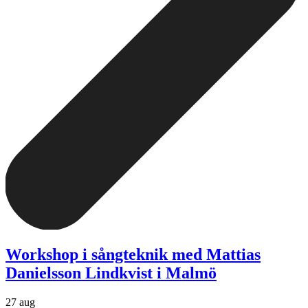
Workshop i sångteknik med Mattias
Danielsson Lindkvist i Malmö
27 aug