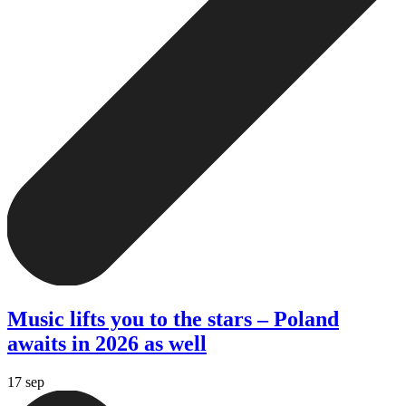
Music lifts you to the stars – Poland
awaits in 2026 as well
17 sep