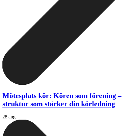
Mötesplats kör: Kören som förening –
struktur som stärker din körledning
28 aug