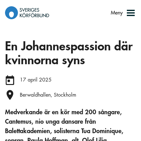
Gå
till
Meny
innehåll
En Johannespassion där
kvinnorna syns
Datum:
17 april 2025
Plats:
Berwaldhallen, Stockholm
Medverkande är en kör med 200 sångare,
Cantemus, nio unga dansare från
Balettakademien, solisterna Tua Dominique,
sopran, Paula Hoffman, alt, Olof Lilja,