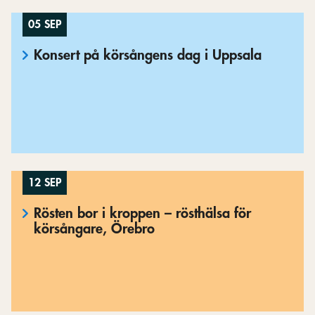
05 SEP
Konsert på körsångens dag i Uppsala
12 SEP
Rösten bor i kroppen – rösthälsa för
körsångare, Örebro