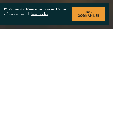
På vår hemsida förekommer cookies. För mer
JAG
information kan du
läsa mer här
.
GODKÄNNER