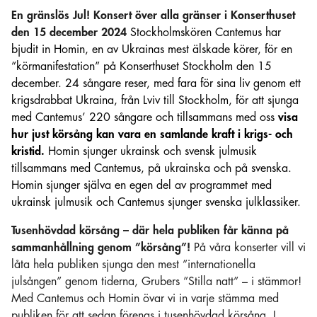
En gränslös Jul! Konsert över alla gränser i Konserthuset
den 15 december 2024
Stockholmskören Cantemus har
bjudit in Homin, en av Ukrainas mest älskade körer, för en
”körmanifestation” på Konserthuset Stockholm den 15
december. 24 sångare reser, med fara för sina liv genom ett
krigsdrabbat Ukraina, från Lviv till Stockholm, för att sjunga
med Cantemus’ 220 sångare och tillsammans med oss
visa
hur just körsång kan vara en samlande kraft i krigs- och
kristid.
Homin sjunger ukrainsk och svensk julmusik
tillsammans med Cantemus, på ukrainska och på svenska.
Homin sjunger själva en egen del av programmet med
ukrainsk julmusik och Cantemus sjunger svenska julklassiker.
Tusenhövdad körsång – där hela publiken får känna på
sammanhållning genom ”körsång”!
På våra konserter vill vi
låta hela publiken sjunga den mest ”internationella
julsången” genom tiderna, Grubers ”Stilla natt” – i stämmor!
Med Cantemus och Homin övar vi in varje stämma med
publiken för att sedan förenas i tusenhövdad körsång. I