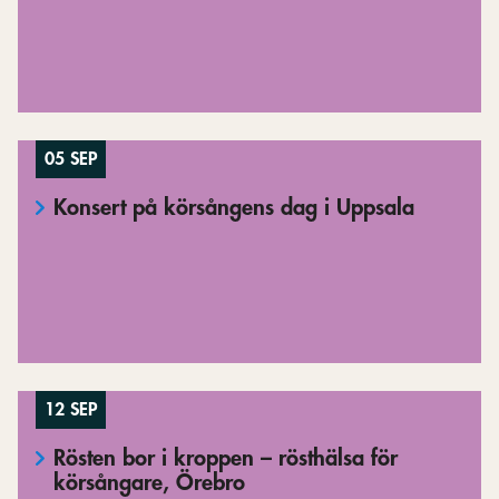
05 SEP
Konsert på körsångens dag i Uppsala
12 SEP
Rösten bor i kroppen – rösthälsa för
körsångare, Örebro