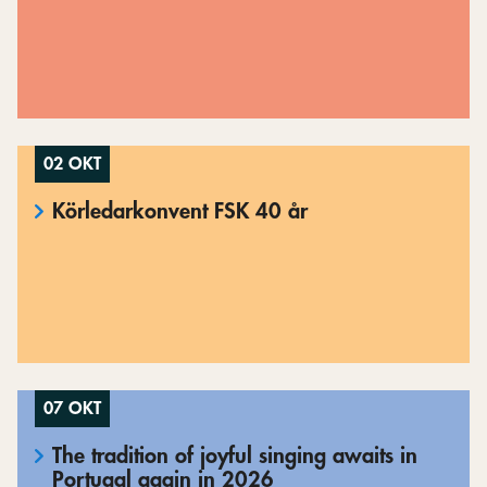
02 OKT
Körledarkonvent FSK 40 år
07 OKT
The tradition of joyful singing awaits in
Portugal again in 2026